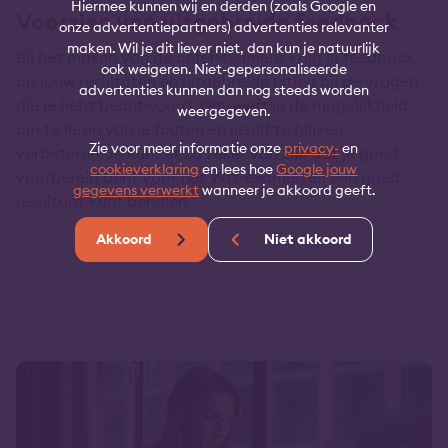
Hiermee kunnen wij en derden (zoals Google en
Voorzien van uitgebreide feedback
onze advertentiepartners) advertenties relevanter
maken. Wil je dit liever niet, dan kun je natuurlijk
Bij het maken van de oefenexamens krijg je feedback
ook weigeren. Niet-gepersonaliseerde
op jouw resultaten en uitgebreide uitleg bij de vragen
advertenties kunnen dan nog steeds worden
die je hebt beantwoord. Dit geeft je de mogelijkheid
weergegeven.
om te leren van je fouten en jezelf te blijven
Zie voor meer informatie onze
privacy-
en
verbeteren. Je kunt er zo zeker van zijn dat je goed
cookieverklaring
en lees hoe
Google jouw
voorbereid bent voor het Wft-examen en een goed
gegevens verwerkt
wanneer je akkoord geeft.
resultaat kunt behalen.
Akkoord
Niet akkoord