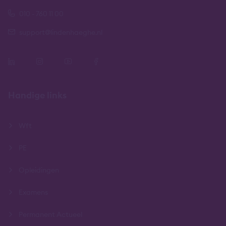
010 - 760 11 00
support@lindenhaeghe.nl
Handige links
Wft
PE
Opleidingen
Examens
Permanent Actueel