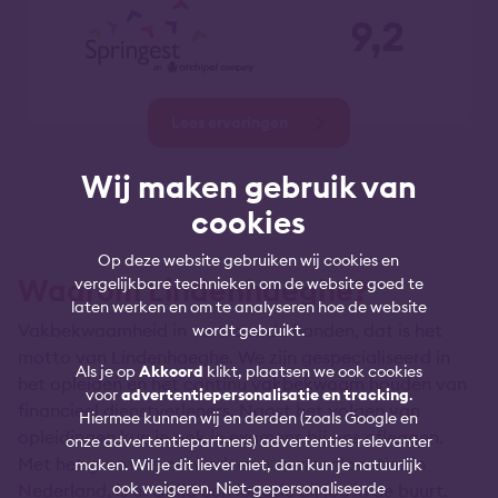
9,2
Lees ervaringen
Wij maken gebruik van
cookies
Op deze website gebruiken wij cookies en
Waarom Lindenhaeghe?
vergelijkbare technieken om de website goed te
laten werken en om te analyseren hoe de website
Vakbekwaamheid in vertrouwde handen, dat is het
wordt gebruikt.
motto van Lindenhaeghe. We zijn gespecialiseerd in
Als je op
Akkoord
klikt, plaatsen we ook cookies
het opleiden en het continu vakbekwaam houden van
voor
advertentiepersonalisatie en tracking
.
financieel dienstverleners. Naast het volgen van
Hiermee kunnen wij en derden (zoals Google en
opleidingen kun je ook je examens bij ons afleggen.
onze advertentiepartners) advertenties relevanter
Met het grootste netwerk aan examenlocaties in
maken. Wil je dit liever niet, dan kun je natuurlijk
ook weigeren. Niet-gepersonaliseerde
Nederland, is er altijd een locatie bij jou in de buurt.