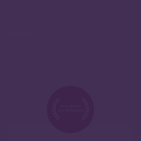
Al 13 jaar de Beste Opleider van
Nederland
Lindenhaeghe is al 13 jaar op rij uitgeroepen tot Beste
Opleider van Nederland door Springest en daar zijn we
trots op. Wil je weten hoe onze cursisten onze
dienstverlening ervaren? Bekijk dan de reviews op
Springest.