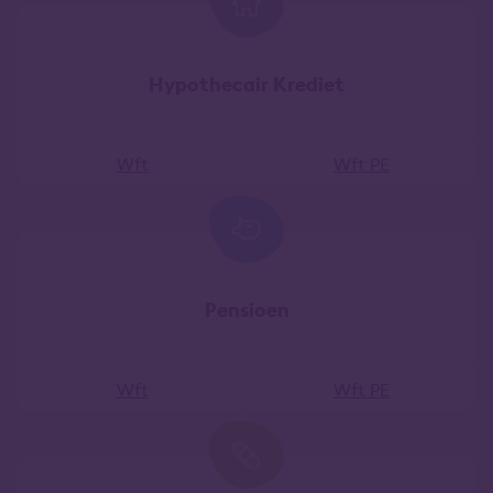
Hypothecair Krediet
Wft
Wft PE
Pensioen
Wft
Wft PE