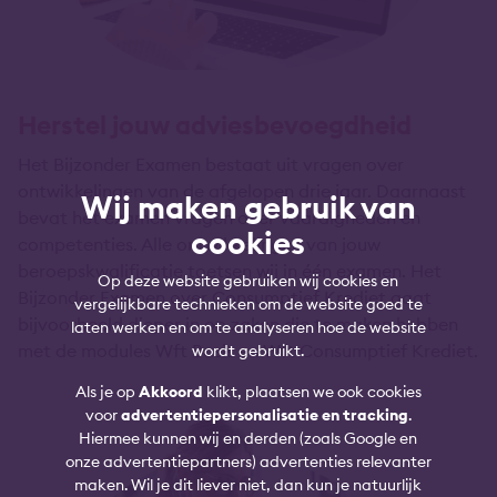
Herstel jouw adviesbevoegdheid
Het Bijzonder Examen bestaat uit vragen over
ontwikkelingen van de afgelopen drie jaar. Daarnaast
Wij maken gebruik van
bevat het examen vragen over vaardigheden en
cookies
competenties. Alle ontwikkelingen van jouw
beroepskwalificatie toetsen wij in één examen. Het
Op deze website gebruiken wij cookies en
Bijzonder Examen over Consumptief Krediet gaat
vergelijkbare technieken om de website goed te
bijvoorbeeld dieper in op zaken die te maken hebben
laten werken en om te analyseren hoe de website
met de modules Wft Basis en Wft Consumptief Krediet.
wordt gebruikt.
Als je op
Akkoord
klikt, plaatsen we ook cookies
voor
advertentiepersonalisatie en tracking
.
Hiermee kunnen wij en derden (zoals Google en
onze advertentiepartners) advertenties relevanter
maken. Wil je dit liever niet, dan kun je natuurlijk