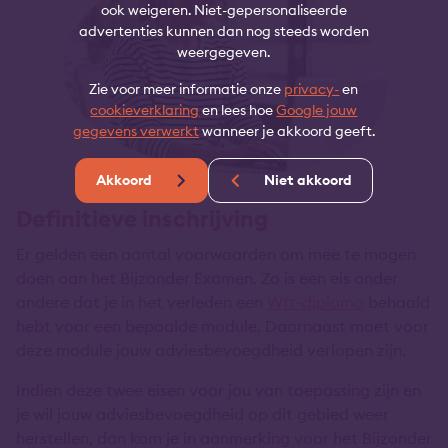
ook weigeren. Niet-gepersonaliseerde
advertenties kunnen dan nog steeds worden
weergegeven.
Zie voor meer informatie onze
privacy-
en
cookieverklaring
en lees hoe
Google jouw
gegevens verwerkt
wanneer je akkoord geeft.
Akkoord
Niet akkoord
Definitieve inschrijving
Er gelden een aantal voorwaarden om mee te mogen
doen aan het Bijzonder Examen. Zo is een eis onder
andere dat je in het verleden een
Wft-diploma
behaald
hebt voor een bepaalde module. Daarnaast moet voor
deze module jouw adviesbevoegdheid verlopen zijn.
Indien deze twee eisen voor jou van toepassing zijn en
je wil jouw adviesbevoegdheid op dit gebied weer
herstellen, dan kom je in aanmerking voor het Bijzonder