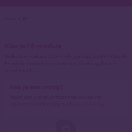
Kruimelpad
Home
PE
Kies je PE-module
Welke beroepskwalificatie wil jij geldig houden? Kies de
PE-module waarmee je jouw adviesbevoegdheid in
stand houdt.
Heb je een vraag?
Neem dan gerust contact met ons op via
support@lindenhaeghe.nl
of
010 - 760 11 00
.