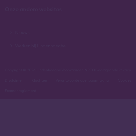
Onze andere websites
Nieuws
Werken bij Lindenhaeghe
Copyright © 2026 Lindenhaeghe
Voorwaarden NRTO
Gedragscode
Privacy
Disclaimer
Klachten
Verantwoorde openbaarmaking
Cookies
Examenreglement