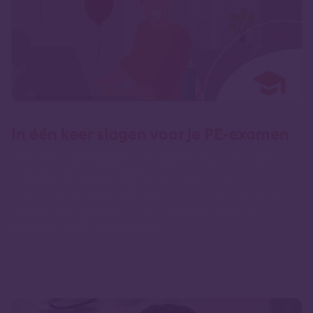
In één keer slagen voor je PE-examen
Met de PE-opleidingen van Lindenhaeghe word je
volledig ontzorgd in het leerproces naar je PE-
certificering. Benieuwd hoe we er met onze opleidingen
voor zorgen dat jij in één keer slaagt voor je PE-
examen? Bekijk dan de video.