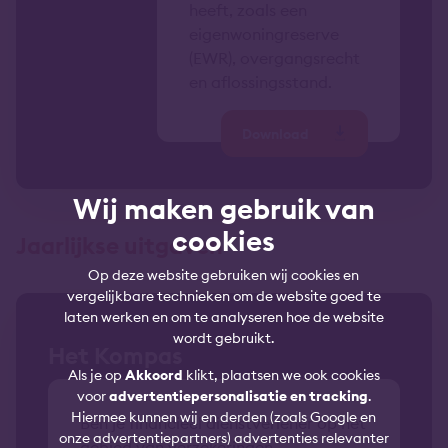
heeft, zoals een
eigenwoningreserve
(EWR), overgangsrecht
en aflossingsstand.
Download
Wij maken gebruik van
cookies
Jaarlijkse uitgaven
Op deze website gebruiken wij cookies en
vergelijkbare technieken om de website goed te
laten werken en om te analyseren hoe de website
wordt gebruikt.
Het Kompas
Als je op
Akkoord
klikt, plaatsen we ook cookies
voor
advertentiepersonalisatie en tracking
.
Hiermee kunnen wij en derden (zoals Google en
Ben je financieel dienstverlener op het
onze advertentiepartners) advertenties relevanter
gebied van verzekeringen,