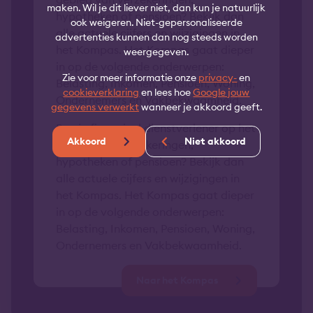
maken. Wil je dit liever niet, dan kun je natuurlijk
hypotheken of pensioen? Bekijk dan
ook weigeren. Niet-gepersonaliseerde
alle actuele cijfers en wijzigingen in
advertenties kunnen dan nog steeds worden
het Kompas. Het Kompas gaat dieper
weergegeven.
in op de volgende onderwerpen:
Zie voor meer informatie onze
privacy-
en
Belasting, Inkomen, Pensioen, Woning,
cookieverklaring
en lees hoe
Google jouw
Ondernemers en Vakbekwaamheid.
gegevens verwerkt
wanneer je akkoord geeft.
Ben je financieel dienstverlener op het
Akkoord
Niet akkoord
gebied van verzekeringen,
hypotheken of pensioen? Bekijk dan
alle actuele cijfers en wijzigingen in
het Kompas. Het Kompas gaat dieper
in op de volgende onderwerpen:
Belasting, Inkomen, Pensioen, Woning,
Ondernemers en Vakbekwaamheid.
Naar het Kompas