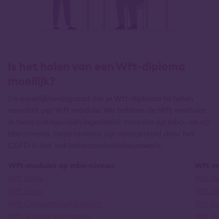
Is het halen van een Wft-diploma
moeilijk?
De moeilijkheidsgraad om je Wft-diploma te halen
verschilt per Wft-module. We hebben de Wft-modules
in twee categorieën ingedeeld: modules op mbo- en op
hbo-niveau. Deze niveaus zijn vastgesteld door het
CDFD in het vakbekwaamheidsbouwwerk.
Wft-modules op mbo-niveau
Wft-m
Wft Basis
Wft V
Wft Zorg
Wft I
Wft Consumptief Krediet
Wft Sc
Wft Schade Particulier
Wft Hy