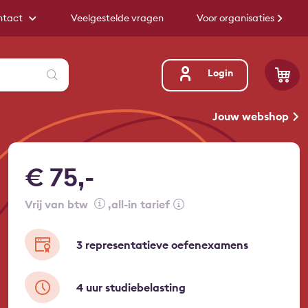
ntact
Veelgestelde vragen
Voor organisaties
Zoeken
Login
Jouw webshop
€ 75,-
vrij van btw
all-in tarief
3 representatieve oefenexamens
4 uur studiebelasting