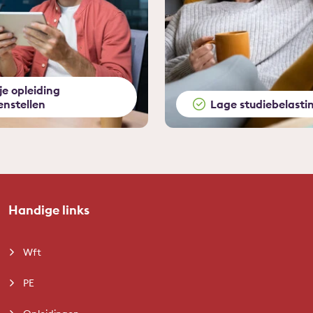
 je opleiding
nstellen
Lage studiebelasti
Handige links
Wft
PE