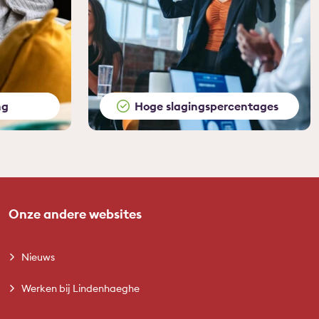
ng
Hoge slagingspercentages
Onze andere websites
Nieuws
Werken bij Lindenhaeghe