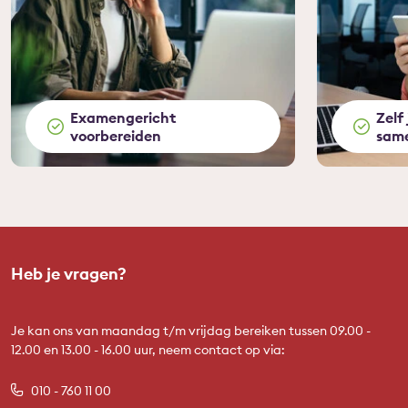
Examengericht
Zelf
voorbereiden
same
Heb je vragen?
Je kan ons van maandag t/m vrijdag bereiken tussen 09.00 -
12.00 en 13.00 - 16.00 uur, neem contact op via:
010 - 760 11 00