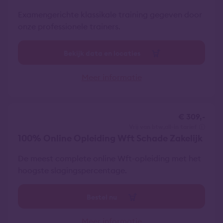
Examengerichte klassikale training gegeven door
onze professionele trainers.
Bekijk data en locaties
Meer informatie
€ 309,-
vrij van btw
all-in tarief
100% Online Opleiding Wft Schade Zakelijk
De meest complete online Wft-opleiding met het
hoogste slagingspercentage.
Bestel nu
Meer informatie