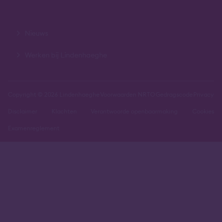
Nieuws
Werken bij Lindenhaeghe
Copyright © 2026 Lindenhaeghe
Voorwaarden NRTO
Gedragscode
Privacy
Disclaimer
Klachten
Verantwoorde openbaarmaking
Cookies
Examenreglement