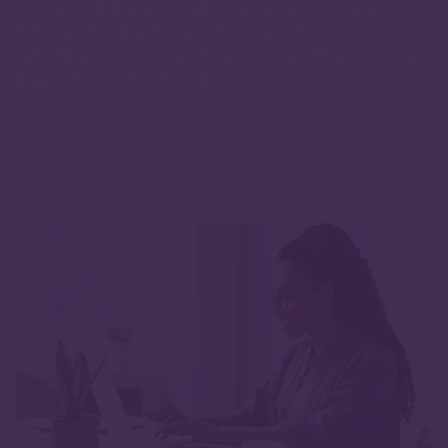
word je volledig ontzorgd in het leerproces naar je
Wft-certificering. Benieuwd hoe je met onze
opleidingen in één keer slaagt voor je Wft-examen? We
leggen het je uit in de video.