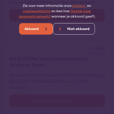
willen als informatieverstrekker over beleggen.
Zie voor meer informatie onze
privacy-
en
cookieverklaring
en lees hoe
Google jouw
Bekijk data en locaties
gegevens verwerkt
wanneer je akkoord geeft.
Meer informatie
Akkoord
Niet akkoord
€ 165,-
vrij van btw
all-in tarief
MiFID II ESMA Vaardighedenexamen
Adviseren Retail
Wanneer je het Kennisexamen Adviseren Beleggen
Maatwerk of Standaard met succes hebt
afgelegd.
Bekijk data en locaties
Meer informatie