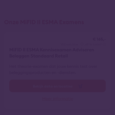
Onze MiFID II ESMA Examens
€ 165,-
vrij van btw
all-in tarief
MiFID II ESMA Kennisexamen Adviseren
Beleggen Standaard Retail
Het theorie-examen dat jouw kennis test over
beleggingsproducten en -diensten.
Bekijk data en locaties
Meer informatie