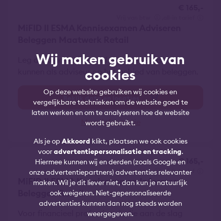
€ 165,-
vrij van btw
all-in tarief
MiFID II ESMA Kennisexamen Adviseren
Beleggen Maatwerk Retail
Wij maken gebruik van
Leg dit kennisexamen af om aan de slag te
cookies
kunnen als adviseur op het gebied van beleggen.
Op deze website gebruiken wij cookies en
Bekijk data en locaties
vergelijkbare technieken om de website goed te
laten werken en om te analyseren hoe de website
Meer informatie
wordt gebruikt.
Als je op
Akkoord
klikt, plaatsen we ook cookies
voor
advertentiepersonalisatie en tracking
.
€ 165,-
Hiermee kunnen wij en derden (zoals Google en
vrij van btw
all-in tarief
onze advertentiepartners) advertenties relevanter
MiFID II ESMA Kennisexamen Informeren
maken. Wil je dit liever niet, dan kun je natuurlijk
Beleggen Retail
ook weigeren. Niet-gepersonaliseerde
advertenties kunnen dan nog steeds worden
Voor financieel professionals die aan de slag
weergegeven.