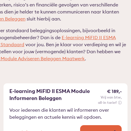
rken, risico’s en financiële gevolgen van verschillende
s dien je helder te kunnen communiceren naar klanten
ren Beleggen
sluit hierbij aan.
er standaard beleggingsoplossingen, bijvoorbeeld in
rmogensbeheerder? Dan is de
E-learning MiFID II ESMA
 Standaard
voor jou. Ben je klaar voor verdieping en wil je
stellen voor jouw (vermogende) klanten? Dan hebben we
A Module Adviseren Beleggen Maatwerk
.
E-learning MiFID II ESMA Module
€ 189,-
Informeren Beleggen
vrij van btw
all-in tarief
Voor iedereen die klanten wil informeren over
beleggingen en actuele kennis wil opdoen.