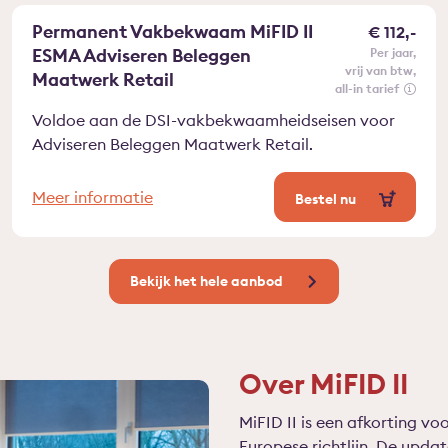
Permanent Vakbekwaam MiFID II
€ 112,-
ESMA Adviseren Beleggen
per jaar
vrij van btw
Maatwerk Retail
all-in tarief
Voldoe aan de DSI-vakbekwaamheidseisen voor
Adviseren Beleggen Maatwerk Retail.
Meer informatie
Bestel nu
Bekijk het hele aanbod
Over MiFID II
MiFID II is een afkorting voo
Europese richtlijn. De upda