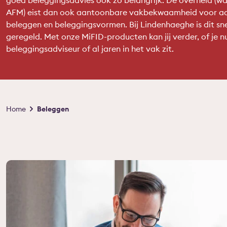
goed beleggingsadvies ook zo belangrijk. De overheid (w
AFM) eist dan ook aantoonbare vakbekwaamheid voor ad
beleggen en beleggingsvormen. Bij Lindenhaeghe is dit snel
geregeld. Met onze MiFID-producten kan jij verder, of je n
beleggingsadviseur of al jaren in het vak zit.
Kruimelpad
Home
Beleggen