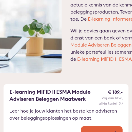
actuele kennis van de kenme
beleggingsproducten. Teven
toe. De
E-learning Informe
Wil je advies gaan geven ov
dienst van een bank of ve
Module Adviseren Beleggen
unieke portefeuilles samen
de
E-learning MiFID II ESM
E-learning MiFID II ESMA Module
€ 189,-
Adviseren Beleggen Maatwerk
vrij van btw
all-in tarief
Leer hoe je jouw klanten het beste kan adviseren
over beleggingsoplossingen op maat.