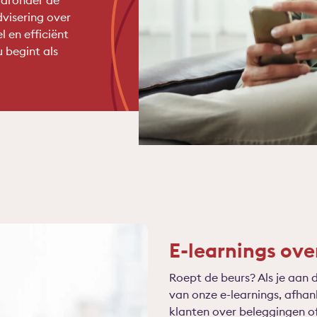
aaronder de
visering over
 en efficiënt
u begint als
E-learnings over
Roept de beurs? Als je aan d
van onze e-learnings, afhanke
klanten over beleggingen of