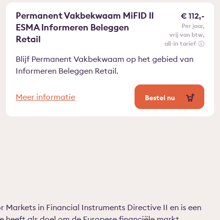
Permanent Vakbekwaam MiFID II
€ 112,-
ESMA Informeren Beleggen
per jaar
vrij van btw
Retail
all-in tarief
Blijf Permanent Vakbekwaam op het gebied van
Informeren Beleggen Retail.
Meer informatie
Bestel nu
r Markets in Financial Instruments Directive II en is een
te heeft als doel om de Europese financiële markt