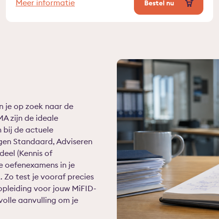
Meer informatie
Bestel nu
n je op zoek naar de
 zijn de ideale
 bij de actuele
ggen Standaard, Adviseren
eel (Kennis of
e oefenexamens in je
 Zo test je vooraf precies
 opleiding voor jouw MiFID-
olle aanvulling om je