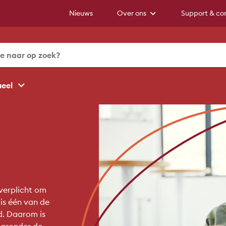
Nieuws
Over ons
Support & co
ueel
 verplicht om
 is één van de
d. Daarom is