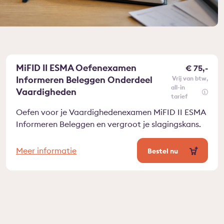
MiFID II ESMA Oefenexamen
€ 75,-
Informeren Beleggen Onderdeel
vrij van btw
all-in
Vaardigheden
tarief
Oefen voor je Vaardighedenexamen MiFID II ESMA
Informeren Beleggen en vergroot je slagingskans.
Meer informatie
Bestel nu