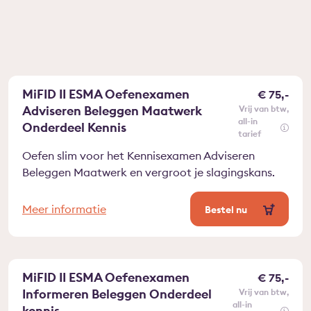
MiFID II ESMA Oefenexamen
€ 75,-
Adviseren Beleggen Maatwerk
vrij van btw
all-in
Onderdeel Kennis
tarief
Oefen slim voor het Kennisexamen Adviseren
Beleggen Maatwerk en vergroot je slagingskans.
Meer informatie
Bestel nu
MiFID II ESMA Oefenexamen
€ 75,-
Informeren Beleggen Onderdeel
vrij van btw
all-in
kennis