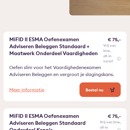
MiFID II ESMA Oefenexamen
€ 75,-
Adviseren Beleggen Standaard +
vrij van
btw
Maatwerk Onderdeel Vaardigheden
all-in
tarief
Oefen slim voor het Vaardighedenexamen
Adviseren Beleggen en vergroot je slagingskans.
Meer informatie
Bestel nu
MiFID II ESMA Oefenexamen
€ 75,-
Adviseren Beleggen Standaard
vrij van btw
all-in
Onderdeel Kennis