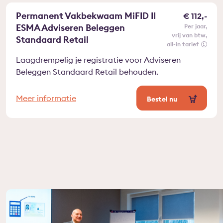
Permanent Vakbekwaam MiFID II
€ 112,-
ESMA Adviseren Beleggen
per jaar
vrij van btw
Standaard Retail
all-in tarief
Laagdrempelig je registratie voor Adviseren
Beleggen Standaard Retail behouden.
Meer informatie
Bestel nu