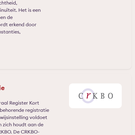
chtheid,
inuïteit. Het is een
nen de
ordt erkend door
nstanties,
.
ie
aal Register Kort
jbehorende registratie
ijsinstelling voldoet
n zich houdt aan de
RKBO. De CRKBO-