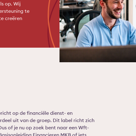
ls op. Wij
ersteuning te
te creëren
richt op de financiële dienst- en
el uit van de groep. Dit label richt zich
Dus of je nu op zoek bent naar een Wft-
 Basisopleiding Financieren MKB of iets