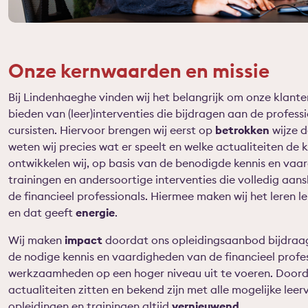
Onze kernwaarden en missie
Bij Lindenhaeghe vinden wij het belangrijk om onze klant
bieden van (leer)interventies die bijdragen aan de profess
cursisten. Hiervoor brengen wij eerst op
betrokken
wijze d
weten wij precies wat er speelt en welke actualiteiten de 
ontwikkelen wij, op basis van de benodigde kennis en vaa
trainingen en andersoortige interventies die volledig aans
de financieel professionals. Hiermee maken wij het leren l
en dat geeft
energie
.
Wij maken
impact
doordat ons opleidingsaanbod bijdraag
de nodige kennis en vaardigheden van de financieel profe
werkzaamheden op een hoger niveau uit te voeren. Doord
actualiteiten zitten en bekend zijn met alle mogelijke leer
opleidingen en trainingen altijd
vernieuwend
.