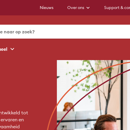
Nieuws
Over ons
Support & co
ueel
ntwikkeld tot
 ervaren en
kwaamheid