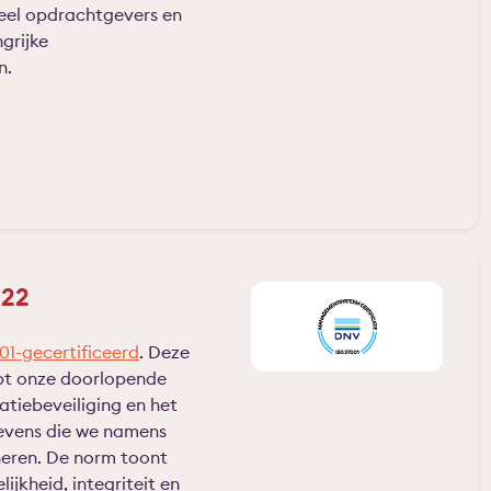
veel opdrachtgevers en
grijke
n.
022
01-gecertificeerd
. Deze
ept onze doorlopende
tiebeveiliging en het
evens die we namens
eren. De norm toont
ijkheid, integriteit en