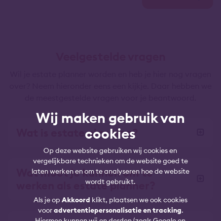
Veelgestelde vragen
Wil je estate planner worden en heb je hier nog vragen
over? Neem hieronder eens een kijkje. Daar hebben we
de meestgestelde vragen voor je beantwoord.
Wij maken gebruik van
cookies
Wat is estate planning?
Op deze website gebruiken wij cookies en
vergelijkbare technieken om de website goed te
Wat moet je kunnen om te
laten werken en om te analyseren hoe de website
wordt gebruikt.
werken als estate planner?
Als je op
Akkoord
klikt, plaatsen we ook cookies
voor
advertentiepersonalisatie en tracking
.
Hiermee kunnen wij en derden (zoals Google en