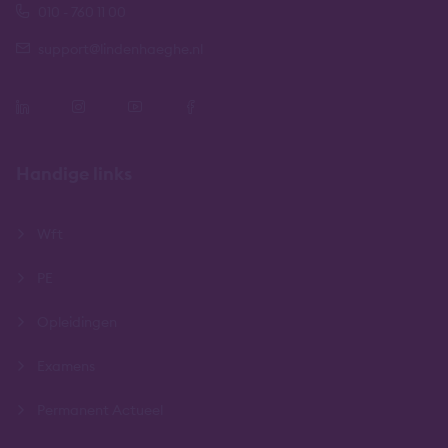
010 - 760 11 00
support@lindenhaeghe.nl
Handige links
Wft
PE
Opleidingen
Examens
Permanent Actueel