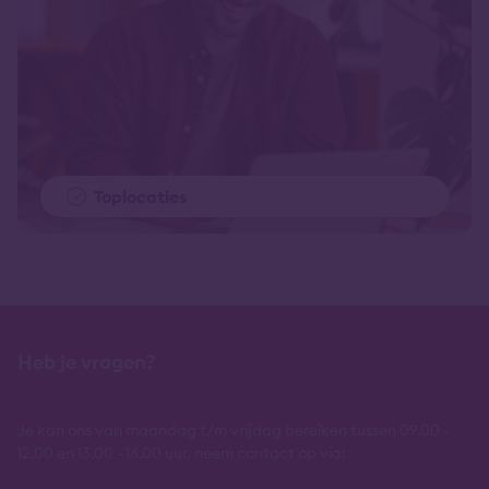
Toplocaties
Heb je vragen?
Je kan ons van maandag t/m vrijdag bereiken tussen 09.00 -
12.00 en 13.00 - 16.00 uur, neem contact op via: