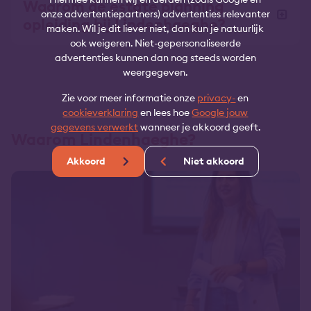
Waarom de estate planning
onze advertentiepartners) advertenties relevanter
opleiding bij Lindenhaeghe?
maken. Wil je dit liever niet, dan kun je natuurlijk
ook weigeren. Niet-gepersonaliseerde
advertenties kunnen dan nog steeds worden
weergegeven.
Zie voor meer informatie onze
privacy-
en
cookieverklaring
en lees hoe
Google jouw
gegevens verwerkt
wanneer je akkoord geeft.
Waarom Lindenhaeghe?
Akkoord
Niet akkoord