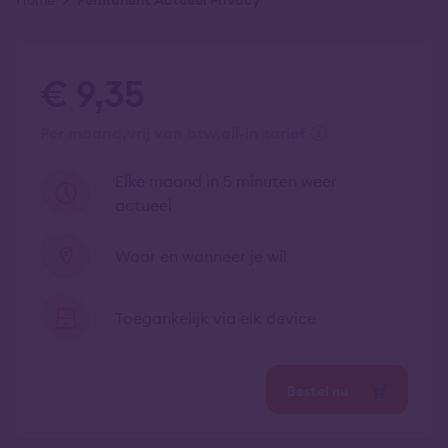
Kruimelpad
Home
Permanent Actueel Privacy
€ 9,35
per maand
vrij van btw
all-in tarief
Elke maand in 5 minuten weer
actueel
Waar en wanneer je wil
Toegankelijk via elk device
Bestel nu