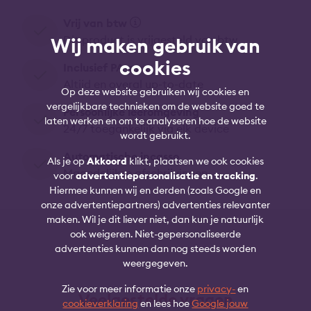
Vrij van btw
Dit product is vrijgesteld van btw
Wij maken gebruik van
cookies
Inclusief PA-app
Altijd en overal up-to-date
Op deze website gebruiken wij cookies en
vergelijkbare technieken om de website goed te
Persoonlijke leeromgeving
laten werken en om te analyseren hoe de website
24/7 toegankelijk via elk device
wordt gebruikt.
Automatische incasso
Als je op
Akkoord
klikt, plaatsen we ook cookies
Maandelijkse afschrijvingen
voor
advertentiepersonalisatie en tracking
.
Hiermee kunnen wij en derden (zoals Google en
onze advertentiepartners) advertenties relevanter
maken. Wil je dit liever niet, dan kun je natuurlijk
ook weigeren. Niet-gepersonaliseerde
advertenties kunnen dan nog steeds worden
weergegeven.
Zie voor meer informatie onze
privacy-
en
Veelgestelde vragen
cookieverklaring
en lees hoe
Google jouw