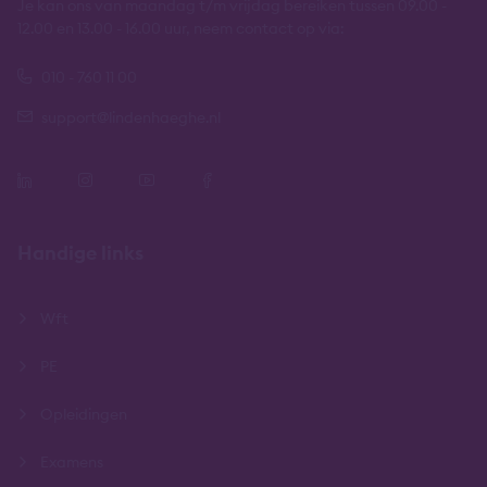
Je kan ons van maandag t/m vrijdag bereiken tussen 09.00 -
12.00 en 13.00 - 16.00 uur, neem contact op via:
010 - 760 11 00
support@lindenhaeghe.nl
Handige links
Wft
PE
Opleidingen
Examens