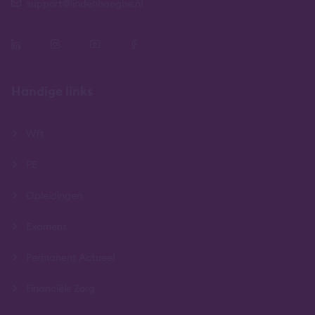
support@lindenhaeghe.nl
Handige links
Wft
PE
Opleidingen
Examens
Permanent Actueel
Financiële Zorg