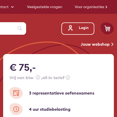
ntact
Veelgestelde vragen
Voor organisaties
Zoeken
Login
Jouw webshop
€ 75,-
vrij van btw
all-in tarief
3 representatieve oefenexamens
4 uur studiebelasting