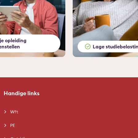
 je opleiding
nstellen
Lage studiebelasti
Handige links
Wft
PE