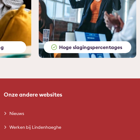
ng
Hoge slagingspercentages
Onze andere websites
Nieuws
Werken bij Lindenhaeghe