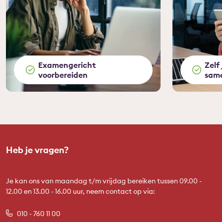
Examengericht
Zelf
voorbereiden
same
Heb je vragen?
Je kan ons van maandag t/m vrijdag bereiken tussen 09.00 -
12.00 en 13.00 - 16.00 uur, neem contact op via:
010 - 760 11 00