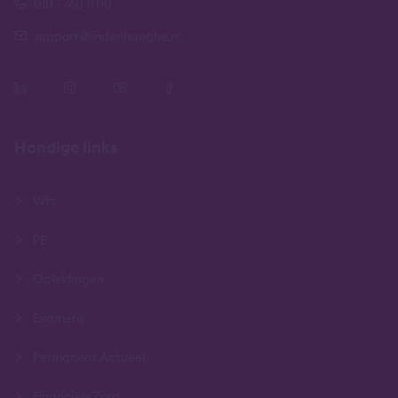
010 - 760 11 00
support@lindenhaeghe.nl
Handige links
Wft
PE
Opleidingen
Examens
Permanent Actueel
Financiële Zorg