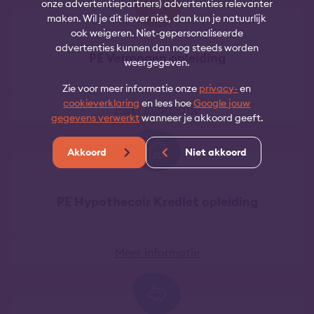
onze advertentiepartners) advertenties relevanter
maken. Wil je dit liever niet, dan kun je natuurlijk
ook weigeren. Niet-gepersonaliseerde
advertenties kunnen dan nog steeds worden
PE Vermogen opleiding
weergegeven.
Zie voor meer informatie onze
privacy-
en
cookieverklaring
en lees hoe
Google jouw
Meer informatie
gegevens verwerkt
wanneer je akkoord geeft.
Akkoord
Niet akkoord
PE Hypothecair Krediet opleiding
Meer informatie