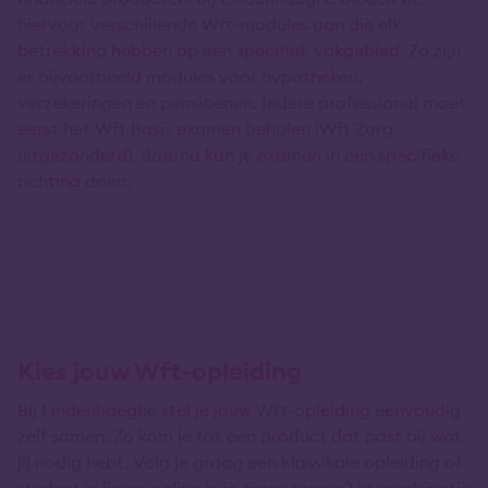
hiervoor verschillende Wft-modules aan die elk
betrekking hebben op een specifiek vakgebied. Zo zijn
er bijvoorbeeld modules voor hypotheken,
verzekeringen en pensioenen. Iedere professional moet
eerst het Wft Basis examen behalen (Wft Zorg
uitgezonderd), daarna kan je examen in een specifieke
richting doen.
Kies jouw Wft-opleiding
Bij Lindenhaeghe stel je jouw Wft-opleiding eenvoudig
zelf samen. Zo kom je tot een product dat past bij wat
jij nodig hebt. Volg je graag een klassikale opleiding of
studeer je liever online in je eigen tempo? In combinatie