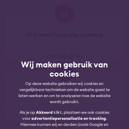
PE Schade Particulier opleiding
Meer informatie
Wij maken gebruik van
cookies
Op deze website gebruiken wij cookies en
vergelijkbare technieken om de website goed te
PE Schade Zakelijk opleiding
laten werken en om te analyseren hoe de website
wordt gebruikt.
Als je op
Akkoord
klikt, plaatsen we ook cookies
Meer informatie
voor
advertentiepersonalisatie en tracking
.
Hiermee kunnen wij en derden (zoals Google en