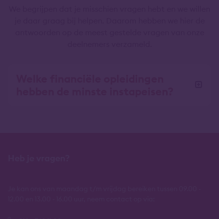
We begrijpen dat je misschien vragen hebt en we willen
je daar graag bij helpen. Daarom hebben we hier de
antwoorden op de meest gestelde vragen van onze
deelnemers verzameld.
Welke financiële opleidingen
hebben de minste instapeisen?
Heb je vragen?
Je kan ons van maandag t/m vrijdag bereiken tussen 09.00 -
12.00 en 13.00 - 16.00 uur, neem contact op via: