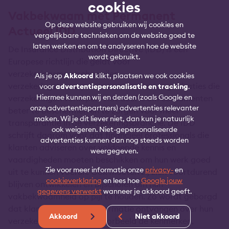
cookies
Vakbekwaam met Permanent
Op deze website gebruiken wij cookies en
Actueel IDD
vergelijkbare technieken om de website goed te
laten werken en om te analyseren hoe de website
De Insurance Distribution Directive (IDD) is een
wordt gebruikt.
Europese richtlijn die geldt voor
verzekeringsmaatschappijen,
Als je op
Akkoord
klikt, plaatsen we ook cookies
verzekeringstussenpersonen en andere organisaties die
voor
advertentiepersonalisatie en tracking
.
Hiermee kunnen wij en derden (zoals Google en
verzekeringen verkopen. Het doel is om consumenten
onze advertentiepartners) advertenties relevanter
beter te beschermen en te zorgen voor meer
maken. Wil je dit liever niet, dan kun je natuurlijk
transparantie in de verzekeringsbranche. De IDD
ook weigeren. Niet-gepersonaliseerde
schrijft daarom voor dat financieel professionals die
advertenties kunnen dan nog steeds worden
klanten adviseren over voldoende kennis en
weergegeven.
vaardigheden moeten beschikken om hun werk goed
Zie voor meer informatie onze
privacy-
en
uit te kunnen voeren. Ook moeten zij zich voortdurend
cookieverklaring
en lees hoe
Google jouw
blijven ontwikkelen en bijscholen om hun
gegevens verwerkt
wanneer je akkoord geeft.
vakbekwaamheid op pijl te houden. Zo wordt geborgd
dat klanten duidelijke informatie ontvangen over hun
Akkoord
Niet akkoord
verzekeringen, zoals bijvoorbeeld de kenmerken,