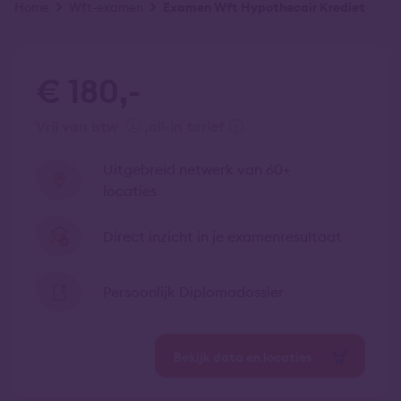
Kruimelpad
Home
Wft-examen
Examen Wft Hypothecair Krediet
€ 180,-
vrij van btw
all-in tarief
Uitgebreid netwerk van 60+
locaties
Direct inzicht in je examenresultaat
Persoonlijk Diplomadossier
Bekijk data en locaties