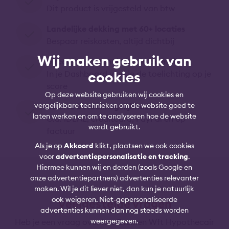
Dit product is vrijgesteld van btw
Landelijke dekking met 60+ locaties
Bespaar reiskosten, altijd dichtbij
Wij maken gebruik van
Direct je examenuitslag in de mail
cookies
In je Dashboard vind je de toelichting op je
score
Op deze website gebruiken wij cookies en
vergelijkbare technieken om de website goed te
Diverse betaalmogelijkheden
laten werken en om te analyseren hoe de website
O.a. iDEAL, creditcard, PayPal en op
wordt gebruikt.
factuur
Als je op
Akkoord
klikt, plaatsen we ook cookies
voor
advertentiepersonalisatie en tracking
.
Hiermee kunnen wij en derden (zoals Google en
onze advertentiepartners) advertenties relevanter
maken. Wil je dit liever niet, dan kun je natuurlijk
ook weigeren. Niet-gepersonaliseerde
Veelgestelde vragen
advertenties kunnen dan nog steeds worden
weergegeven.
Heb je een vraag over het Examen Wft Hypothecair