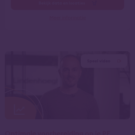
Bekijk data en locaties
Meer informatie
Speel video
Optimale voorbereiding op je PE