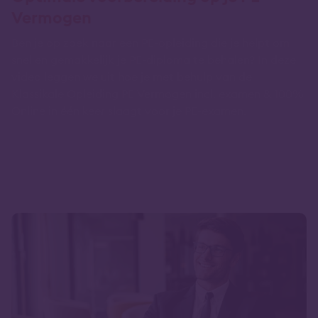
Vermogen
Ben je op zoek naar een PE-opleiding die je helpt om
snel en gemakkelijk je PE-diploma te behalen? In deze
video leggen we uit hoe je met behulp van de
Klassikale Opleiding PE Vermogen incl. examen & 100%
Online in één keer slaagt voor je PE-examen.