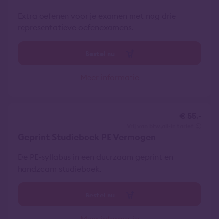
Extra oefenen voor je examen met nog drie
representatieve oefenexamens.
Bestel nu
Meer informatie
€ 55,-
vrij van btw
all-in tarief
Geprint Studieboek PE Vermogen
De PE-syllabus in een duurzaam geprint en
handzaam studieboek.
Bestel nu
Meer informatie