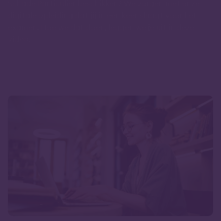
Schade Particulier beschikken? We zorgen met onze
digitale opleiding dat jij in één keer slaagt voor het
examen. Hoe we dat doen, leggen we je uit in deze
video.