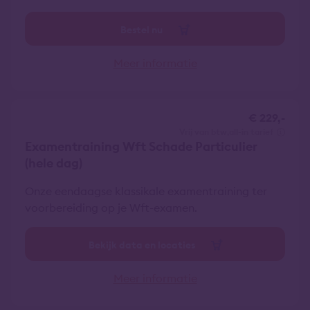
Bestel nu
Meer informatie
€ 229,-
vrij van btw
all-in tarief
Examentraining Wft Schade Particulier
(hele dag)
Onze eendaagse klassikale examentraining ter
voorbereiding op je Wft-examen.
Bekijk data en locaties
Meer informatie