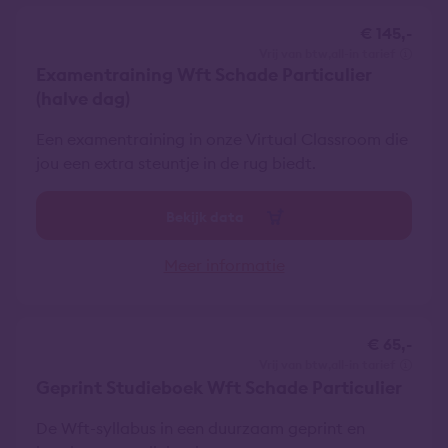
€ 145,-
vrij van btw
all-in tarief
Examentraining Wft Schade Particulier
(halve dag)
Een examentraining in onze Virtual Classroom die
jou een extra steuntje in de rug biedt.
Bekijk data
Meer informatie
€ 65,-
vrij van btw
all-in tarief
Geprint Studieboek Wft Schade Particulier
De Wft-syllabus in een duurzaam geprint en