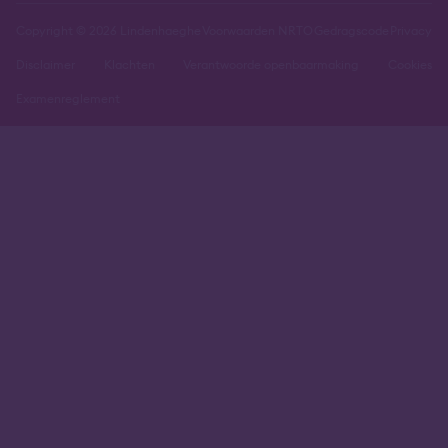
Copyright © 2026 Lindenhaeghe
Voorwaarden NRTO
Gedragscode
Privacy
Disclaimer
Klachten
Verantwoorde openbaarmaking
Cookies
Examenreglement