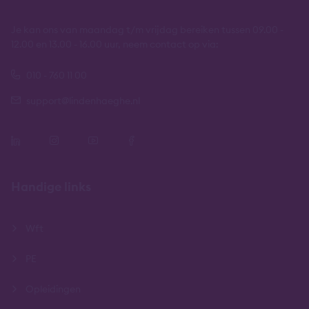
Je kan ons van maandag t/m vrijdag bereiken tussen 09.00 -
12.00 en 13.00 - 16.00 uur, neem contact op via:
010 - 760 11 00
support@lindenhaeghe.nl
Handige links
Wft
PE
Opleidingen