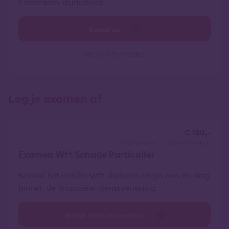
handzaam studieboek.
Bestel nu
Meer informatie
Leg je examen af
€ 180,-
vrij van btw
all-in tarief
Examen Wft Schade Particulier
Behaal het initiële Wft-diploma en ga aan de slag
binnen de financiële dienstverlening.
Bekijk data en locaties