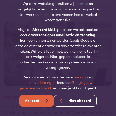
Op deze website gebruiken wij cookies en
vergelijkbare technieken om de website goed te
laten werken en om te analyseren hoe de website
wordt gebruikt.
Als je op
Akkoord
klikt, plaatsen we ook cookies
voor
advertentiepersonalisatie en tracking
.
Hiermee kunnen wij en derden (zoals Google en
onze advertentiepartners) advertenties relevanter
maken. Wil je dit liever niet, dan kun je natuurlijk
ook weigeren. Niet-gepersonaliseerde
advertenties kunnen dan nog steeds worden
weergegeven.
Zie voor meer informatie onze
privacy-
en
cookieverklaring
en lees hoe
Google jouw
gegevens verwerkt
wanneer je akkoord geeft.
Privacy
Akkoord
Niet akkoord
De Autoriteit Persoonsgegevens (AP) houdt streng
toezicht op de naleving van de AVG, waardoor actuele