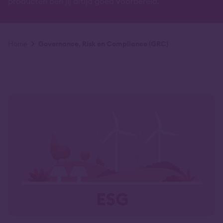
producten ben jij altijd goed voorbereid.
Kruimelpad
Home
Governance, Risk en Compliance (GRC)