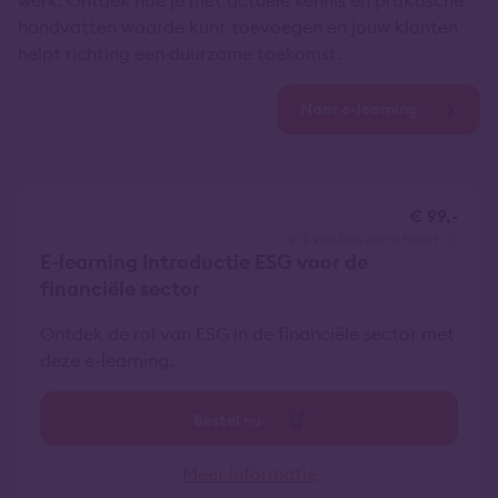
werk. Ontdek hoe je met actuele kennis en praktische
handvatten waarde kunt toevoegen en jouw klanten
helpt richting een duurzame toekomst.
Naar e-learning
€ 99,-
vrij van btw
all-in tarief
E-learning Introductie ESG voor de
financiële sector
Ontdek de rol van ESG in de financiële sector met
deze e-learning.
Bestel nu
Meer informatie