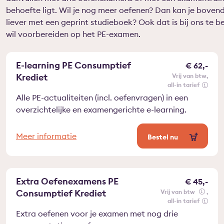
behoefte ligt. Wil je nog meer oefenen? Dan kan je bovend
liever met een geprint studieboek? Ook dat is bij ons te bes
wil voorbereiden op het PE-examen.
E-learning PE Consumptief
€ 62,-
Krediet
vrij van btw
all-in tarief
Alle PE-actualiteiten (incl. oefenvragen) in een
overzichtelijke en examengerichte e-learning.
Meer informatie
Bestel nu
Extra Oefenexamens PE
€ 45,-
Consumptief Krediet
vrij van btw
all-in tarief
Extra oefenen voor je examen met nog drie