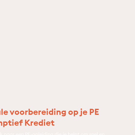
e voorbereiding op je PE
ptief Krediet
k naar een PE-opleiding die je helpt om snel en