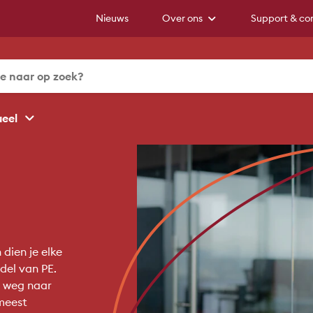
Nieuws
Over ons
Support & co
ueel
dien je elke
del van PE.
e weg naar
 meest