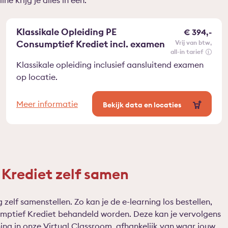
e krijg je alles in één.
Klassikale Opleiding PE
€ 394,-
Consumptief Krediet incl. examen
vrij van btw
all-in tarief
Klassikale opleiding inclusief aansluitend examen
op locatie.
Meer informatie
Bekijk data en locaties
 Krediet zelf samen
 zelf samenstellen. Zo kan je de e-learning los bestellen,
umptief Krediet behandeld worden. Deze kan je vervolgens
ng in onze Virtual Classroom, afhankelijk van waar jouw