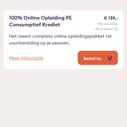
100% Online Opleiding PE
€ 139,-
Consumptief Krediet
vrij van btw
all-in tarief
Het meest complete online opleidingspakket ter
voorbereiding op je examen.
Meer informatie
Bestel nu