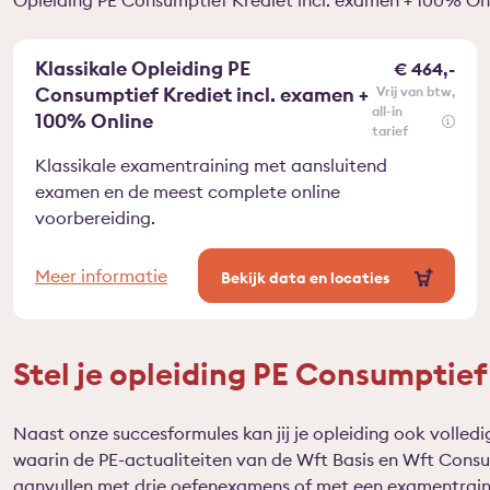
Opleiding PE Consumptief Krediet incl. examen + 100% Onlin
Klassikale Opleiding PE
€ 464,-
Consumptief Krediet incl. examen +
vrij van btw
all-in
100% Online
tarief
Klassikale examentraining met aansluitend
examen en de meest complete online
voorbereiding.
Meer informatie
Bekijk data en locaties
Stel je opleiding PE Consumptief
Naast onze succesformules kan jij je opleiding ook volledig
waarin de PE-actualiteiten van de Wft Basis en Wft Cons
aanvullen met drie oefenexamens of met een examentraini