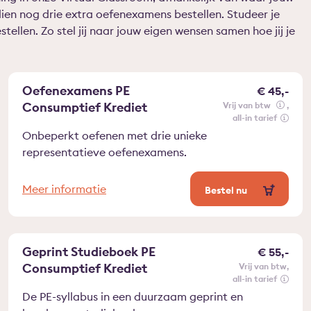
ien nog drie extra oefenexamens bestellen. Studeer je
tellen. Zo stel jij naar jouw eigen wensen samen hoe jij je
Oefenexamens PE
€ 45,-
Consumptief Krediet
vrij van btw
all-in tarief
Onbeperkt oefenen met drie unieke
representatieve oefenexamens.
Meer informatie
Bestel nu
Geprint Studieboek PE
€ 55,-
Consumptief Krediet
vrij van btw
all-in tarief
De PE-syllabus in een duurzaam geprint en