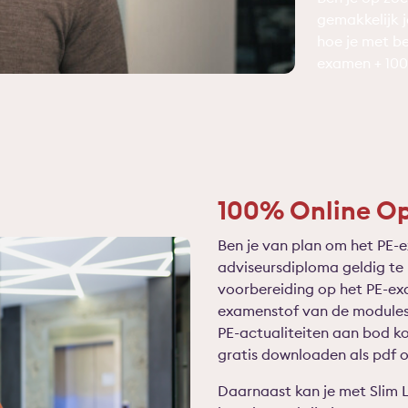
gemakkelijk j
hoe je met be
examen + 100
100% Online Op
Ben je van plan om het PE-
adviseursdiploma geldig te
voorbereiding op het PE-ex
examenstof van de modules 
PE-actualiteiten aan bod ko
gratis downloaden als pdf o
Daarnaast kan je met Slim 