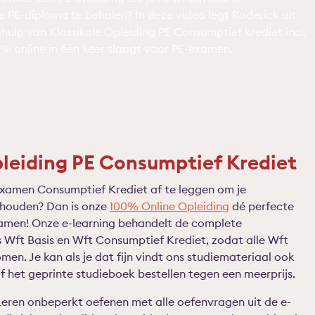
e PE-diploma te behalen? In deze video legt Roderick uit
hulp van Klassikale Opleiding PE Consumptief krediet incl.
% online in één keer slaagt voor PE-examen.
leiding PE Consumptief Krediet
examen Consumptief Krediet af te leggen om je
 houden? Dan is onze
100% Online Opleiding
dé perfecte
amen! Onze e-learning behandelt de complete
Wft Basis en Wft Consumptief Krediet, zodat alle Wft
men. Je kan als je dat fijn vindt ons studiemateriaal ook
f het geprinte studieboek bestellen tegen een meerprijs.
Leren onbeperkt oefenen met alle oefenvragen uit de e-