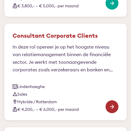
€ 3.800,- – € 5.000,- per maand
Consultant Corporate Clients
In deze rol opereer je op het hoogste niveau
van relatiemanagement binnen de financiële
sector. Je werkt met toonaangevende
corporates zoals verzekeraars en banken en
bent voor hen een volwaardige strategische
sparringpartner. Je kijkt verder dan de vraag
Lindenhaeghe
van vandaag, signaleert ontwikkelingen en
Sales
vertaalt deze naar kansen en richting voor de
Hybride / Rotterdam
toekomst.
€ 4.200,- – € 6.000,- per maand