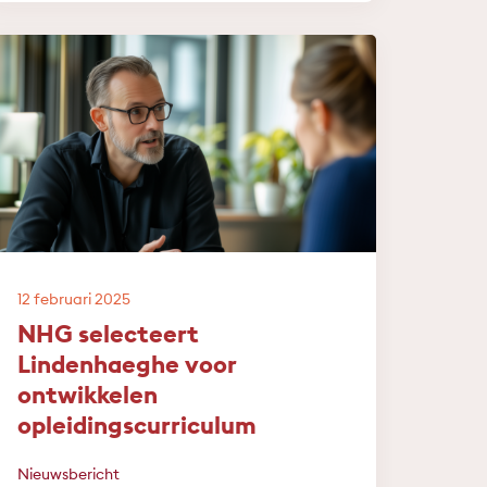
12 februari 2025
NHG selecteert
Lindenhaeghe voor
ontwikkelen
opleidingscurriculum
Nieuwsbericht