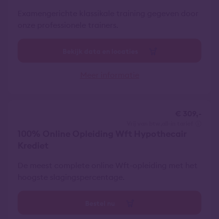
Examengerichte klassikale training gegeven door
onze professionele trainers.
Bekijk data en locaties
Meer informatie
€ 309,-
vrij van btw
all-in tarief
100% Online Opleiding Wft Hypothecair
Krediet
De meest complete online Wft-opleiding met het
hoogste slagingspercentage.
Bestel nu