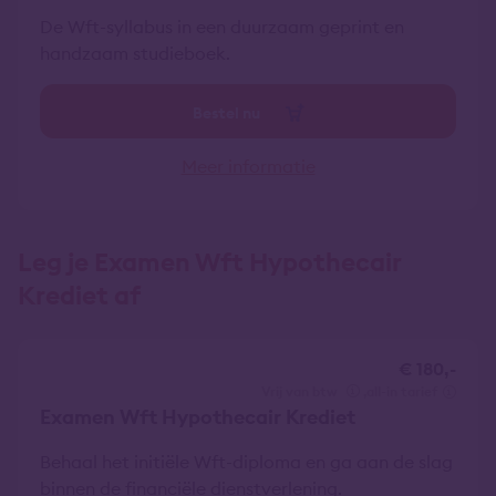
De Wft-syllabus in een duurzaam geprint en
handzaam studieboek.
Bestel nu
Meer informatie
Leg je Examen Wft Hypothecair
Krediet af
€ 180,-
vrij van btw
all-in tarief
Examen Wft Hypothecair Krediet
Behaal het initiële Wft-diploma en ga aan de slag
binnen de financiële dienstverlening.