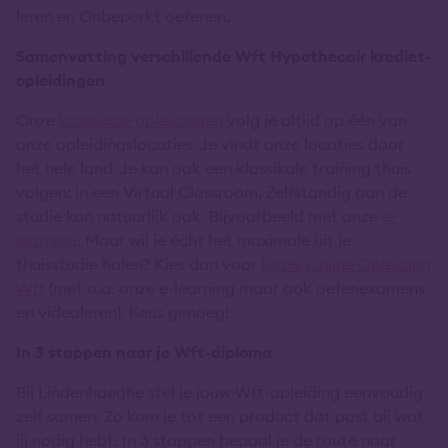
leren en Onbeperkt oefenen.
Samenvatting verschillende Wft Hypothecair krediet-
opleidingen
Onze
klassikale opleidingen
volg je altijd op één van
onze opleidingslocaties. Je vindt onze locaties door
het hele land. Je kan ook een klassikale training thuis
volgen: in een Virtual Classroom. Zelfstandig aan de
studie kan natuurlijk ook. Bijvoorbeeld met onze
e-
learning
. Maar wil je écht het maximale uit je
thuisstudie halen? Kies dan voor
100% Online Opleiding
Wft
(met o.a. onze e-learning maar ook oefenexamens
en videoleren). Keus genoeg!
In 3 stappen naar je Wft-diploma
Bij Lindenhaeghe stel je jouw Wft-opleiding eenvoudig
zelf samen. Zo kom je tot een product dat past bij wat
jij nodig hebt. In 3 stappen bepaal je de route naar