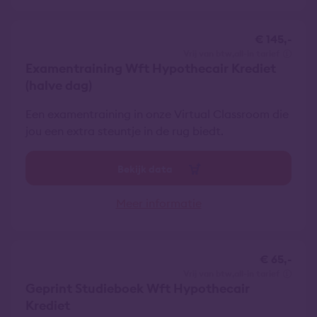
€ 145,-
vrij van btw
all-in tarief
Examentraining Wft Hypothecair Krediet
(halve dag)
Een examentraining in onze Virtual Classroom die
jou een extra steuntje in de rug biedt.
Bekijk data
Meer informatie
€ 65,-
vrij van btw
all-in tarief
Geprint Studieboek Wft Hypothecair
Krediet