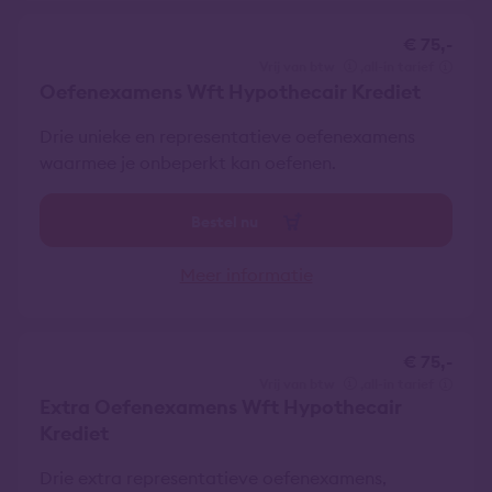
€ 75,-
vrij van btw
all-in tarief
Oefenexamens Wft Hypothecair Krediet
Drie unieke en representatieve oefenexamens
waarmee je onbeperkt kan oefenen.
Bestel nu
Meer informatie
€ 75,-
vrij van btw
all-in tarief
Extra Oefenexamens Wft Hypothecair
Krediet
Drie extra representatieve oefenexamens,