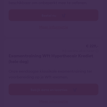
beschikbaar om onbeperkt mee te oefenen.
Bestel nu
Meer informatie
€ 229,-
vrij van btw
all-in tarief
Examentraining Wft Hypothecair Krediet
(hele dag)
Onze eendaagse klassikale examentraining ter
voorbereiding op je Wft-examen.
Bekijk data en locaties
Meer informatie