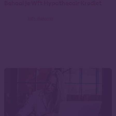
Behaal je Wft Hypothecair Krediet
Onze Wft-opleidingen helpen je van A tot Z om snel en
makkelijk je
Wft-diploma
te halen. Ben je benieuwd hoe
we er met onze opleidingen voor zorgen dat jij in één
keer slaagt voor je Wft-examen? Bekijk dan de video.