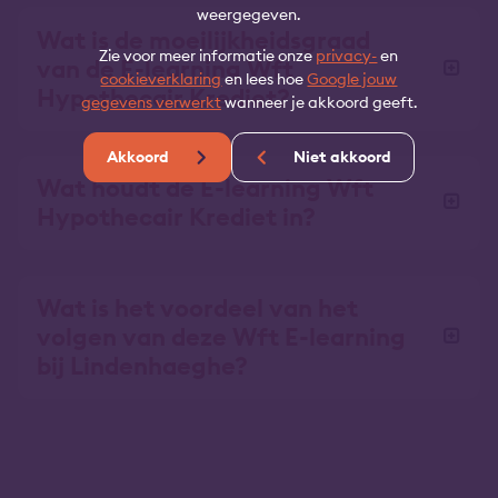
weergegeven.
Wat is de moeilijkheidsgraad
Zie voor meer informatie onze
privacy-
en
van de E-learning Wft
cookieverklaring
en lees hoe
Google jouw
Hypothecair Krediet?
gegevens verwerkt
wanneer je akkoord geeft.
Akkoord
Niet akkoord
Wat houdt de E-learning Wft
Hypothecair Krediet in?
Wat is het voordeel van het
volgen van deze Wft E-learning
bij Lindenhaeghe?