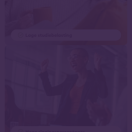
Lage studiebelasting
Hoge slagingspercentages