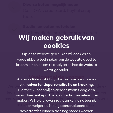
Diverse betaalmogelijkheden
O.a. iDEAL, creditcard, PayPal en op
factuur
Studie- en oefenmaterialen
Alle benodigde materialen staan direct
Wij maken gebruik van
voor je klaar
cookies
Op deze website gebruiken wij cookies en
vergelijkbare technieken om de website goed te
laten werken en om te analyseren hoe de website
wordt gebruikt.
Veelgestelde vragen
Als je op
Akkoord
klikt, plaatsen we ook cookies
voor
advertentiepersonalisatie en tracking
.
We begrijpen dat je mogelijk vragen hebt over de e-
Hiermee kunnen wij en derden (zoals Google en
learning of onze dienstverlening. Daarom hebben we
onze advertentiepartners) advertenties relevanter
een overzicht gemaakt van de meest gestelde vragen
maken. Wil je dit liever niet, dan kun je natuurlijk
en de bijbehorende antwoorden voor jou:
ook weigeren. Niet-gepersonaliseerde
advertenties kunnen dan nog steeds worden