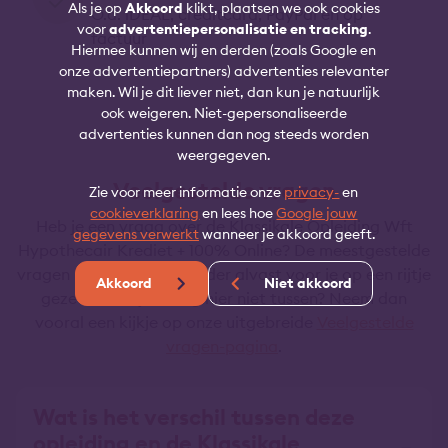
Als je op
Akkoord
klikt, plaatsen we ook cookies
O.a. iDEAL, creditcard, PayPal en op
voor
advertentiepersonalisatie en tracking
.
factuur
Hiermee kunnen wij en derden (zoals Google en
onze advertentiepartners) advertenties relevanter
maken. Wil je dit liever niet, dan kun je natuurlijk
ook weigeren. Niet-gepersonaliseerde
advertenties kunnen dan nog steeds worden
weergegeven.
Veelgestelde vragen
Zie voor meer informatie onze
privacy-
en
cookieverklaring
en lees hoe
Google jouw
Heb je een vraag over de Klassikale Opleiding Wft
gegevens verwerkt
wanneer je akkoord geeft.
Hypothecair Krediet + 100% Online? De meestgestelde
vragen hebben we hieronder alvast voor je op een rijtje
Akkoord
Niet akkoord
gezet. Staat je vraag hier niet tussen? Neem dan
vooral een kijkje op onze uitgebreide
Veelgestelde
vragen-pagina
.
Wat is het verschil tussen deze
opleiding en de Klassikale