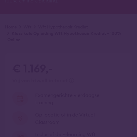
100% Online Opleiding.
Kruimelpad
Home
Wft
Wft Hypothecair Krediet
Klassikale Opleiding Wft Hypothecair Krediet + 100%
Online
€ 1.169,-
vrij van btw
all-in tarief
Examengerichte vierdaagse
training
Op locatie of in de Virtual
Classroom
Inclusief de E-learning Wft