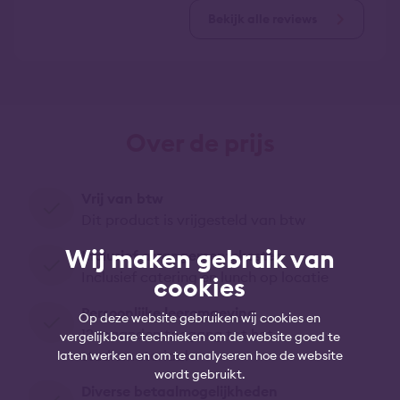
Bekijk alle reviews
Over de prijs
Vrij van btw
Dit product is vrijgesteld van btw
Wij maken gebruik van
Inclusief arrangementskosten
Inclusief catering en lunch op locatie
cookies
Persoonlijke leeromgeving
Op deze website gebruiken wij cookies en
12 maanden toegang tot het
vergelijkbare technieken om de website goed te
studiemateriaal
laten werken en om te analyseren hoe de website
wordt gebruikt.
Diverse betaalmogelijkheden