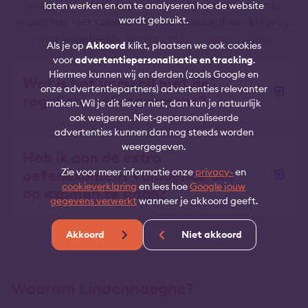
vragen alvast voor je op een rijtje gezet. Staat je
laten werken en om te analyseren hoe de website
wordt gebruikt.
vraag hier niet tussen? Neem dan vooral een kijkje op
onze uitgebreide
Veelgestelde vragen-pagina
.
Als je op
Akkoord
klikt, plaatsen we ook cookies
voor
advertentiepersonalisatie en tracking
.
Hiermee kunnen wij en derden (zoals Google en
Wat is het verschil met de
onze advertentiepartners) advertenties relevanter
reguliere oefenexamens?
maken. Wil je dit liever niet, dan kun je natuurlijk
ook weigeren. Niet-gepersonaliseerde
advertenties kunnen dan nog steeds worden
weergegeven.
Heb ik aan de extra
oefenexamens voldoende om
Zie voor meer informatie onze
privacy-
en
cookieverklaring
en lees hoe
Google jouw
op examen te gaan?
gegevens verwerkt
wanneer je akkoord geeft.
Akkoord
Niet akkoord
Waarom Lindenhaeghe?