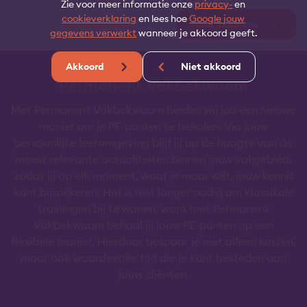
Zie voor meer informatie onze
privacy-
en
cookieverklaring
en lees hoe
Google jouw
Naar examens
gegevens verwerkt
wanneer je akkoord geeft.
Akkoord
Niet akkoord
Permanent Vakbekwaam
Met Permanent Vakbekwaam bieden wij jou een nieuwe
manier om je PE-punten te behalen. Via jouw
persoonlijke leeromgeving blijf jij op de hoogte van de
meest relevante actualiteiten binnen jouw vakgebied,
zodat jij op elk moment, waar je maar wilt, jouw kennis
kunt bijspijkeren. Het is niet langer nodig om klassikale
trainingen bij te wonen, want met Permanent
Vakbekwaam behaal jij jouw PE-punten op een
flexibele manier. Hierdoor bespaar je niet alleen kosten,
maar ook waardevolle tijd die je kunt besteden aan
jouw cliënten.