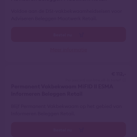
Voldoe aan de DSI-vakbekwaamheidseisen voor
Adviseren Beleggen Maatwerk Retail.
Bestel nu
Meer informatie
€ 112,-
per jaar
vrij van btw
all-in tarief
Permanent Vakbekwaam MiFID II ESMA
Informeren Beleggen Retail
Blijf Permanent Vakbekwaam op het gebied van
Informeren Beleggen Retail.
Bestel nu