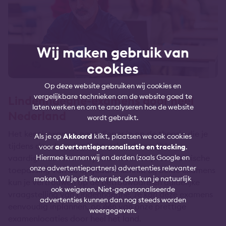
Wij maken gebruik van
cookies
Op deze website gebruiken wij cookies en
vergelijkbare technieken om de website goed te
Lindenhaeghe-examens door heel
laten werken en om te analyseren hoe de website
Nederland
wordt gebruikt.
Het kennisexamen gaat dieper in op de theorie die je
Als je op
Akkoord
klikt, plaatsen we ook cookies
tijdens de e-learning hebt geleerd, terwijl het
voor
advertentiepersonalisatie en tracking
.
Hiermee kunnen wij en derden (zoals Google en
vaardighedenexamen je beoordeelt op de praktische
onze advertentiepartners) advertenties relevanter
toepassing van de opgedane kennis. Bij beide examens
maken. Wil je dit liever niet, dan kun je natuurlijk
kun je vertrouwen op de betrouwbare en duidelijke
ook weigeren. Niet-gepersonaliseerde
vraagstelling van Lindenhaeghe. Je kan deze examens
advertenties kunnen dan nog steeds worden
eenvoudig inplannen, op één van onze prettige
weergegeven.
examenlocaties door heel het land.