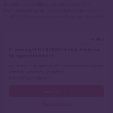
je unieke portefeuilles samenstellen voor jouw
(vermogende) klanten? Dan hebben we de
E-learning
MiFID II ESMA Module Adviseren Beleggen Maatwerk
.
€ 189,-
vrij van btw
all-in tarief
E-learning MiFID II ESMA Module Adviseren
Beleggen Standaard
Ga aan de slag met verschillende thema's rondom
aandelen, fondsen en andere
beleggingsproducten.
Bestel nu
Meer informatie