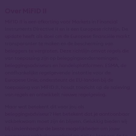
Over MiFID II
MiFID II is een afkorting voor Markets in Financial
Instruments Directive II en is een Europese richtlijn. De
update heeft als doel om de Europese financiële markt
transparanter te maken en de bescherming van
beleggers te vergroten. Deze richtlijn omvat regels die
van toepassing zijn op beleggingsondernemingen,
beleggingsadviseurs en handelsplatformen. ESMA, de
onafhankelijke regelgevende instantie voor de
Europese Unie, ondersteunt de EU-landen bij de
toepassing van MiFID II, houdt toezicht op de naleving
van regels en ontwikkelt nieuwe regelgeving.
Maar wat betekent dit voor jou als
beleggingsadviseur? Het betekent dat je aantoonbaar
vakbekwaam moet zijn én blijven. Gelukkig bieden wij
bij Lindenhaeghe de beste mogelijkheden om jouw
permanent vakbekwaamheid op peil te brengen én te