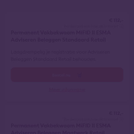
€ 112,-
per jaar
vrij van btw
all-in tarief
Permanent Vakbekwaam MiFID II ESMA
Adviseren Beleggen Standaard Retail
Laagdrempelig je registratie voor Adviseren
Beleggen Standaard Retail behouden.
Bestel nu
Meer informatie
€ 112,-
per jaar
vrij van btw
all-in tarief
Permanent Vakbekwaam MiFID II ESMA
Adviseren Beleggen Maatwerk Retail