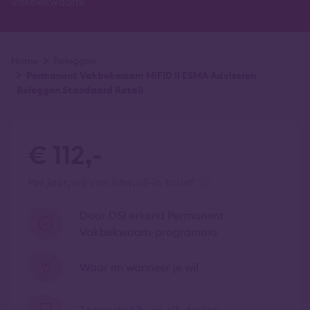
vakbekwaam!
Kruimelpad
Home
Beleggen
Permanent Vakbekwaam MiFID II ESMA Adviseren
Beleggen Standaard Retail
€ 112,-
per jaar
vrij van btw
all-in tarief
Door DSI erkend Permanent
Vakbekwaam-programma
Waar en wanneer je wil