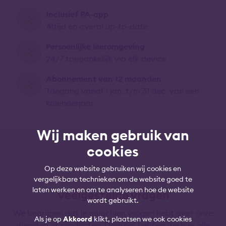
Inclusief PA-app
Altijd en overal up-to-date
Persoonlijke leeromgeving
24/7 toegankelijk via elk device
Abonnement van 12 maanden
Toegang vanaf 1 jan. t/m 31 dec. van een
kalenderjaar
Wij maken gebruik van
cookies
Op deze website gebruiken wij cookies en
vergelijkbare technieken om de website goed te
laten werken en om te analyseren hoe de website
Veelgestelde vragen
wordt gebruikt.
We begrijpen dat je misschien vragen hebt over onze
Als je op
Akkoord
klikt, plaatsen we ook cookies
diensten of producten. Daarom hebben we hier alle