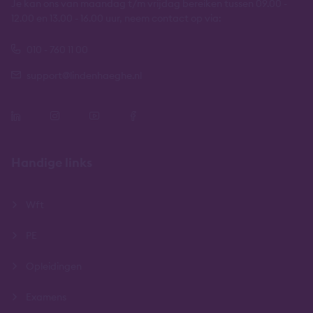
Je kan ons van maandag t/m vrijdag bereiken tussen 09.00 -
12.00 en 13.00 - 16.00 uur, neem contact op via:
010 - 760 11 00
support@lindenhaeghe.nl
Handige links
Wft
PE
Opleidingen
Examens