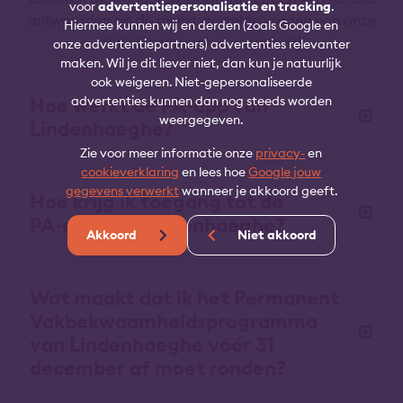
voor
advertentiepersonalisatie en tracking
.
antwoorden op de meest gestelde vragen van onze
Hiermee kunnen wij en derden (zoals Google en
deelnemers voor je verzameld.
onze advertentiepartners) advertenties relevanter
maken. Wil je dit liever niet, dan kun je natuurlijk
ook weigeren. Niet-gepersonaliseerde
Hoe werkt de PA-app van
advertenties kunnen dan nog steeds worden
weergegeven.
Lindenhaeghe?
Zie voor meer informatie onze
privacy-
en
cookieverklaring
en lees hoe
Google jouw
gegevens verwerkt
wanneer je akkoord geeft.
Hoe krijg ik toegang tot de
PA-app van Lindenhaeghe?
Akkoord
Niet akkoord
Wat maakt dat ik het Permanent
Vakbekwaamheidsprogramma
van Lindenhaeghe vóór 31
december af moet ronden?