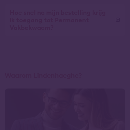
Hoe snel na mijn bestelling krijg
ik toegang tot Permanent
Vakbekwaam?
Waarom Lindenhaeghe?