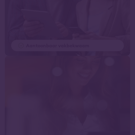
Aantoonbaar vakbekwaam