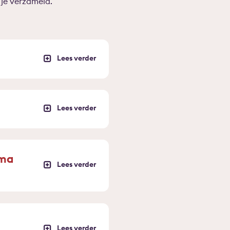
je verzameld.
mma