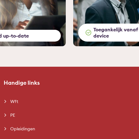
Toegankelijk vanaf 
jd up-to-date
device
Handige links
Wft
PE
Opleidingen