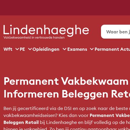
Wft
PE
Opleidingen
Examens
Permanent Act
Permanent Vakbekwaam 
Informeren Beleggen Ret
Ben jij gecertificeerd via de DSI en op zoek naar de best
vakbekwaamheidseisen? Kies dan voor
Permanent Vakbe
Beleggen Retail
bij Lindenhaeghe en blijf volledig op de 
binnen je vakgebied. Zo ben jij continu aantoonbaar va