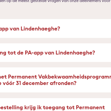
den op de meest gestelde vragen van onze deelnemers voor 
app van Lindenhaeghe?
ang tot de PA-app van Lindenhaeghe?
 het Permanent Vakbekwaamheidsprogra
 vóór 31 december afronden?
bestelling krijg ik toegang tot Permanent