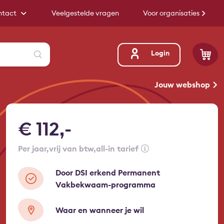
ntact
Veelgestelde vragen
Voor organisaties
Zoeken
Login
Jouw webshop
€ 112,-
per jaar
vrij van btw
all-in tarief
Door DSI erkend Permanent
Vakbekwaam-programma
Waar en wanneer je wil