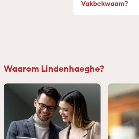
Vakbekwaam?
Waarom Lindenhaeghe?