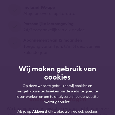
Inclusief PA-app
Altijd en overal up-to-date
Persoonlijke leeromgeving
24/7 toegankelijk via elk device
Abonnement van 12 maanden
Toegang vanaf 1 jan. t/m 31 dec. van een
kalenderjaar
Wij maken gebruik van
cookies
Op deze website gebruiken wij cookies en
vergelijkbare technieken om de website goed te
laten werken en om te analyseren hoe de website
Veelgestelde vragen
wordt gebruikt.
We begrijpen dat je misschien vragen hebt over onze
Als je op
Akkoord
klikt, plaatsen we ook cookies
diensten of producten. Daarom hebben we hier alle