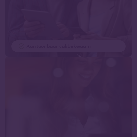
Aantoonbaar vakbekwaam