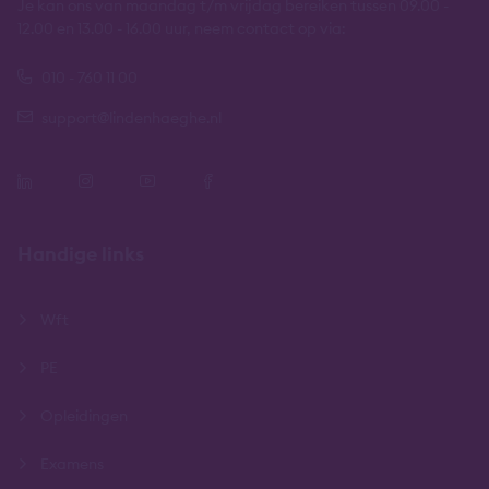
Je kan ons van maandag t/m vrijdag bereiken tussen 09.00 -
12.00 en 13.00 - 16.00 uur, neem contact op via:
010 - 760 11 00
support@lindenhaeghe.nl
Handige links
Wft
PE
Opleidingen
Examens