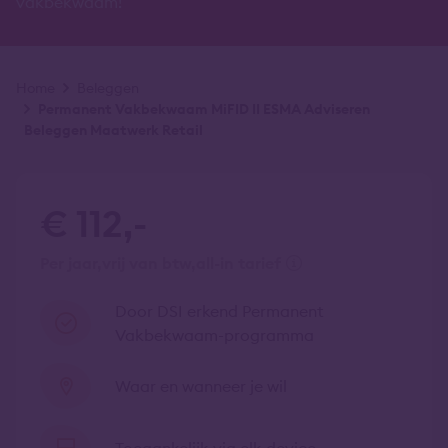
vakbekwaam!
Kruimelpad
Home
Beleggen
Permanent Vakbekwaam MiFID II ESMA Adviseren
Beleggen Maatwerk Retail
€ 112,-
per jaar
vrij van btw
all-in tarief
Door DSI erkend Permanent
Vakbekwaam-programma
Waar en wanneer je wil