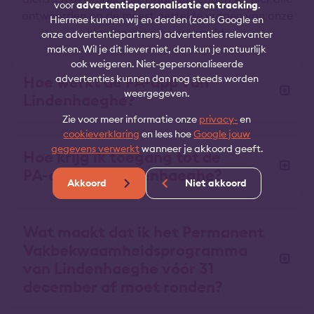
voor
advertentiepersonalisatie en tracking
.
antwoorden op de meest gestelde vragen van onze
Hiermee kunnen wij en derden (zoals Google en
klanten voor je verzameld.
onze advertentiepartners) advertenties relevanter
maken. Wil je dit liever niet, dan kun je natuurlijk
ook weigeren. Niet-gepersonaliseerde
Hoe werkt de PA-app van
advertenties kunnen dan nog steeds worden
weergegeven.
Lindenhaeghe?
Zie voor meer informatie onze
privacy-
en
cookieverklaring
en lees hoe
Google jouw
gegevens verwerkt
wanneer je akkoord geeft.
Hoe krijg ik toegang tot de
PA-app van Lindenhaeghe?
Akkoord
Niet akkoord
Wat maakt dat ik het Permanent
Vakbekwaamheidsprogramma
van Lindenhaeghe vóór 31
december af moet ronden?