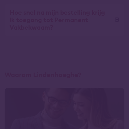
Hoe snel na mijn bestelling krijg
ik toegang tot Permanent
Vakbekwaam?
Waarom Lindenhaeghe?