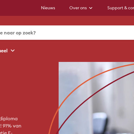
Nieuws
Over ons
Support & co
ueel
sdiploma
l! 91% van
tie E-