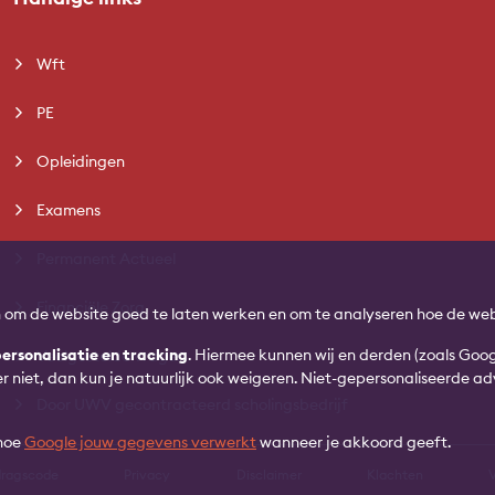
Wft
PE
Opleidingen
Examens
Permanent Actueel
Financiële Zorg
n om de website goed te laten werken en om te analyseren hoe de web
ersonalisatie en tracking
. Hiermee kunnen wij en derden (zoals Goo
Veelgestelde vragen
ver niet, dan kun je natuurlijk ook weigeren. Niet-gepersonaliseerde 
Door UWV gecontracteerd scholingsbedrijf
 hoe
Google jouw gegevens verwerkt
wanneer je akkoord geeft.
ragscode
Privacy
Disclaimer
Klachten