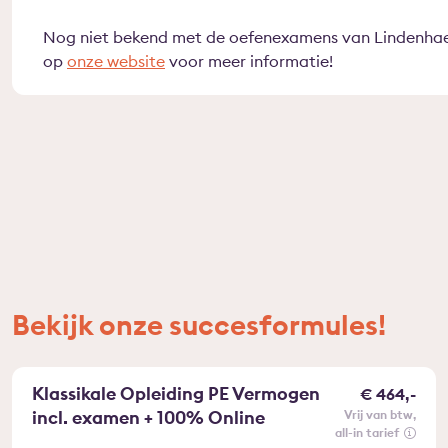
Nog niet bekend met de oefenexamens van Lindenhae
op
onze website
voor meer informatie!
Bekijk onze succesformules!
Klassikale Opleiding PE Vermogen
€ 464,-
incl. examen + 100% Online
vrij van btw
all-in tarief