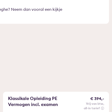
ghe? Neem dan vooral een kijkje
Klassikale Opleiding PE
€ 394,-
Vermogen incl. examen
vrij van btw
all-in tarief