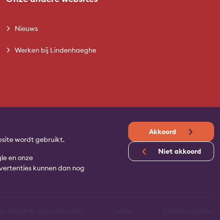
Nieuws
Werken bij Lindenhaeghe
Akkoord
site wordt gebruikt.
Niet akkoord
gle en onze
advertenties kunnen dan nog
Verantwoorde openbaarmaking
Cookies
Examenreglement