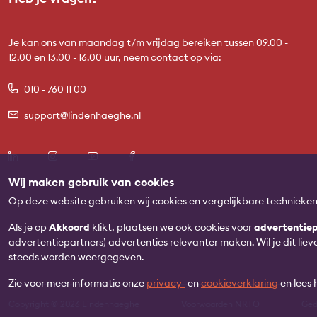
Je kan ons van maandag t/m vrijdag bereiken tussen 09.00 -
12.00 en 13.00 - 16.00 uur, neem contact op via:
010 - 760 11 00
support@lindenhaeghe.nl
Wij maken gebruik van cookies
Op deze website gebruiken wij cookies en vergelijkbare technieke
Als je op
Akkoord
klikt, plaatsen we ook cookies voor
advertentiep
advertentiepartners) advertenties relevanter maken. Wil je dit lie
steeds worden weergegeven.
Zie voor meer informatie onze
privacy-
en
cookieverklaring
en lees
Copyright © 2026 Lindenhaeghe
Voorwaarden NRTO
Ged