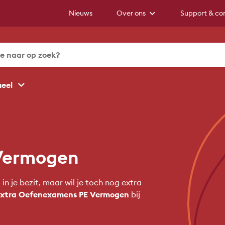
Nieuws
Over ons
Support & co
ueel
Vermogen
n je bezit, maar wil je toch nog extra
xtra Oefenexamens PE Vermogen
bij