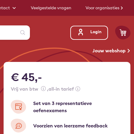
ntact
Veelgestelde vragen
Voor organisaties
Zoeken
Login
Jouw webshop
€ 45,-
vrij van btw
all-in tarief
Set van 3 representatieve
oefenexamens
Voorzien van leerzame feedback