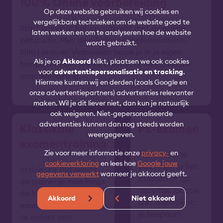
100% Online voorbereiding
Op deze website gebruiken wij cookies en
vergelijkbare technieken om de website goed te
Start wanneer het jou uitkomt met de online
laten werken en om te analyseren hoe de website
zelfstudie. Met de e-learning, oefenexamens,
wordt gebruikt.
Slim Leren en Videoleren bouw je in je eigen
Als je op
Akkoord
klikt, plaatsen we ook cookies
tempo aan een sterke basis voor de klassikale
voor
advertentiepersonalisatie en tracking
.
examentraining.
Hiermee kunnen wij en derden (zoals Google en
onze advertentiepartners) advertenties relevanter
maken. Wil je dit liever niet, dan kun je natuurlijk
ook weigeren. Niet-gepersonaliseerde
advertenties kunnen dan nog steeds worden
Klassikale
PE-examen
weergegeven.
examentraining
Zie voor meer informatie onze
privacy-
en
Na een korte
cookieverklaring
en lees hoe
Google jouw
pauze leg je het
In drie uur tijd neemt
gegevens verwerkt
wanneer je akkoord geeft.
examen af op
de trainer je mee langs
dezelfde locatie.
de belangrijkste
Akkoord
Niet akkoord
Dat is efficiënt:
examenonderwerpen.
je bespaart
Je oefent met