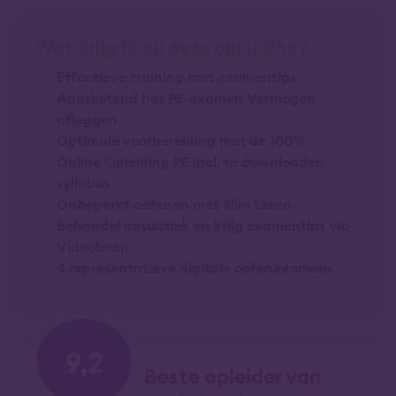
Wat krijg ik bij deze opleiding?
Effectieve training met examentips
Aansluitend het PE-examen Vermogen
afleggen
Optimale voorbereiding met de 100%
Online Opleiding PE incl. te downloaden
syllabus
Onbeperkt oefenen met Slim Leren
Behandel casuïstiek en krijg examentips via
Videoleren
4 representatieve digitale oefenexamens
9,2
Beste opleider van