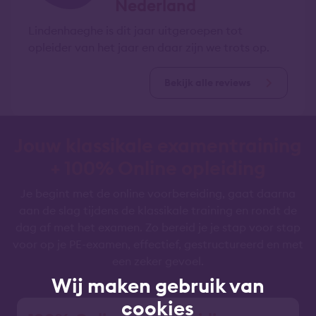
Nederland
Lindenhaeghe is dit jaar uitgeroepen tot
opleider van het jaar en daar zijn we trots op.
Bekijk alle reviews
Jouw klassikale examentraining
+ 100% Online opleiding
Je begint met de online voorbereiding, gaat daarna
aan de slag tijdens de klassikale training en rondt de
dag af met het examen. Zo bereid je je stap voor stap
voor op je PE-examen, effectief, gestructureerd en met
een zeker gevoel.
Wij maken gebruik van
cookies