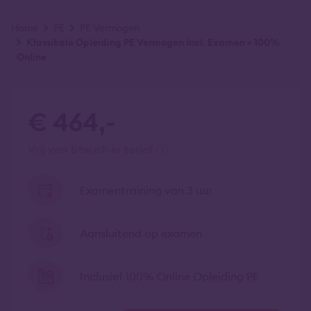
Kruimelpad
Home
PE
PE Vermogen
Klassikale Opleiding PE Vermogen Incl. Examen + 100%
Online
€ 464,-
vrij van btw
all-in tarief
Examentraining van 3 uur
Aansluitend op examen
Inclusief 100% Online Opleiding PE