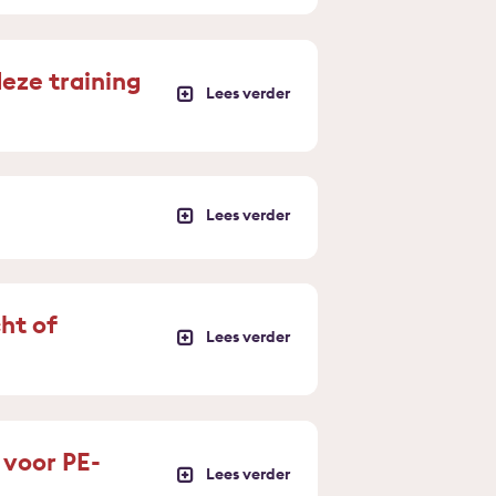
eze training
cht of
 voor PE-