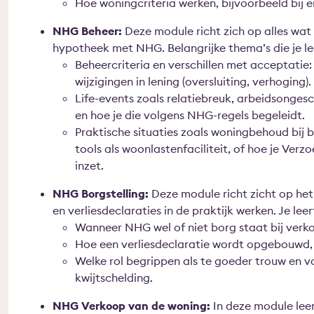
Hoe woningcriteria werken, bijvoorbeeld bij e
NHG Beheer:
Deze module richt zich op alles wat
hypotheek met NHG. Belangrijke thema’s die je lee
Beheercriteria en verschillen met acceptatie
wijzigingen in lening (oversluiting, verhoging).
Life-events zoals relatiebreuk, arbeidsonges
en hoe je die volgens NHG-regels begeleidt.
Praktische situaties zoals woningbehoud bij 
tools als woonlastenfaciliteit, of hoe je Verz
inzet.
NHG Borgstelling:
Deze module richt zicht op het 
en verliesdeclaraties in de praktijk werken. Je lee
Wanneer NHG wel of niet borg staat bij verko
Hoe een verliesdeclaratie wordt opgebouwd
Welke rol begrippen als te goeder trouw en v
kwijtschelding.
NHG Verkoop van de woning:
In deze module leer