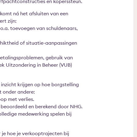
rfpachtconstructies en kopers­steun.
 komt ná het afsluiten van een
rt zijn:
: o.a. toevoegen van schuldenaars,
chiktheid of situatie-aanpassingen
betalingsproblemen, gebruik van
oek Uitzondering in Beheer (VUB)
inzicht krijgen op hoe borgstelling
rt onder andere:
op met verlies.
, beoordeeld en berekend door NHG.
olledige medewerking spelen bij
 je hoe je verkooptrajecten bij