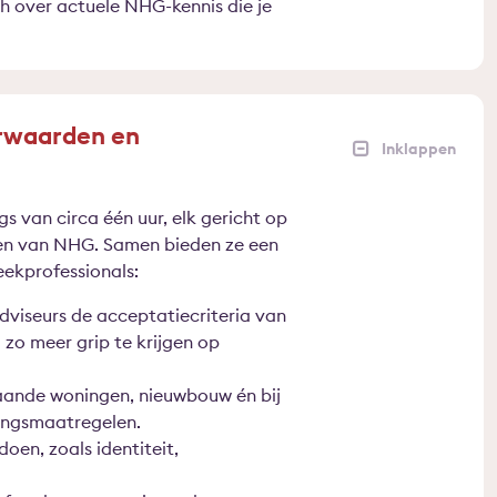
sch over actuele NHG-kennis die je
orwaarden en
s van circa één uur, elk gericht op
en van NHG. Samen bieden ze een
eekprofessionals:
viseurs de acceptatiecriteria van
zo meer grip te krijgen op
ande woningen, nieuwbouw én bij
ingsmaatregelen.
en, zoals identiteit,