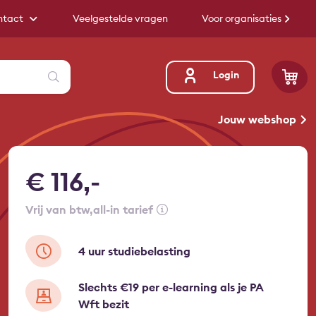
ntact
Veelgestelde vragen
Voor organisaties
Zoeken
Login
Jouw webshop
€ 116,-
vrij van btw
all-in tarief
4 uur studiebelasting
Slechts €19 per e-learning als je PA
Wft bezit