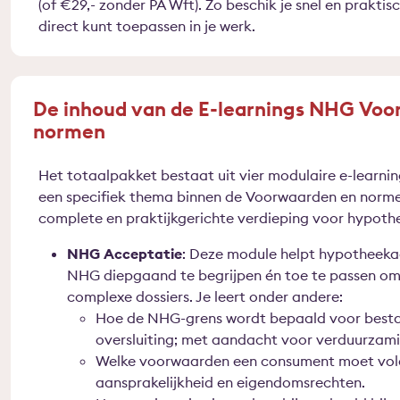
(of €29,- zonder PA Wft). Zo beschik je snel en prakti
direct kunt toepassen in je werk.
De inhoud van de E-learnings NHG Vo
normen
Het totaalpakket bestaat uit vier modulaire e-learning
een specifiek thema binnen de Voorwaarden en norm
complete en praktijkgerichte verdieping voor hypoth
NHG Acceptatie
: Deze module helpt hypotheekad
NHG diepgaand te begrijpen én toe te passen om 
complexe dossiers. Je leert onder andere:
Hoe de NHG-grens wordt bepaald voor besta
oversluiting; met aandacht voor verduurzam
Welke voorwaarden een consument moet voldo
aansprakelijkheid en eigendomsrechten.