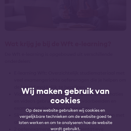
Wat krijg je bij de Wft e-learning?
De Wft e-learning is opgebouwd uit verschillende
onderdelen:
E-learning Wft: Overzichtelijk studiemateriaal met
veel examengerichte oefenvragen die je helpen om
de lesstof makkelijk te begrijpen.
Wij maken gebruik van
Videoleren: Hierin worden verschillende animaties
cookies
en video's gebruikt om praktijkvoorbeelden en
examengerichte tips te bespreken.
Op deze website gebruiken wij cookies en
Slim Leren: Hiermee kun je onbeperkt oefenen met
vergelijkbare technieken om de website goed te
alle oefenvragen uit de opleiding.
laten werken en om te analyseren hoe de website
2 oefenexamens: Dit zijn representatieve
wordt gebruikt.