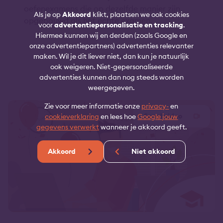
oefenexamens die op dezelfde manier zijn
Als je op
Akkoord
klikt, plaatsen we ook cookies
opgebouwd als het echte examen.
voor
advertentiepersonalisatie en tracking
.
Hiermee kunnen wij en derden (zoals Google en
onze advertentiepartners) advertenties relevanter
maken. Wil je dit liever niet, dan kun je natuurlijk
ook weigeren. Niet-gepersonaliseerde
advertenties kunnen dan nog steeds worden
weergegeven.
Zie voor meer informatie onze
privacy-
en
Speel video
cookieverklaring
en lees hoe
Google jouw
gegevens verwerkt
wanneer je akkoord geeft.
Akkoord
Niet akkoord