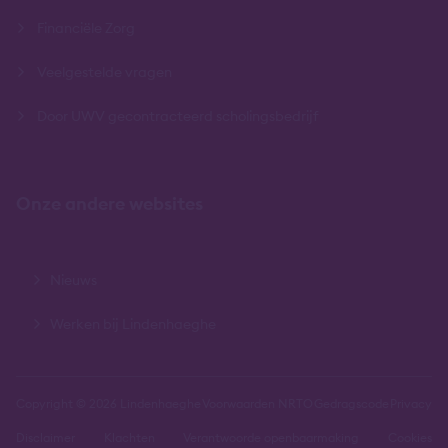
Financiële Zorg
Veelgestelde vragen
Door UWV gecontracteerd scholingsbedrijf
Onze andere websites
Nieuws
Werken bij Lindenhaeghe
Copyright © 2026 Lindenhaeghe
Voorwaarden NRTO
Gedragscode
Privacy
Disclaimer
Klachten
Verantwoorde openbaarmaking
Cookies