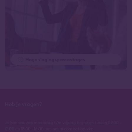
Hoge slagingspercentages
Heb je vragen?
Je kan ons van maandag t/m vrijdag bereiken tussen 09.00 -
12.00 en 13.00 - 16.00 uur, neem contact op via: