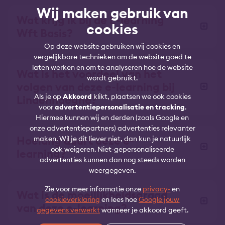
Wij maken gebruik van
Wat krijg ik bij de E-learning
cookies
Wft Basis?
Op deze website gebruiken wij cookies en
vergelijkbare technieken om de website goed te
laten werken en om te analyseren hoe de website
Wat is het voordeel van het
wordt gebruikt.
volgen van deze e-learning bij
Als je op
Akkoord
klikt, plaatsen we ook cookies
Lindenhaeghe?
voor
advertentiepersonalisatie en tracking
.
Hiermee kunnen wij en derden (zoals Google en
onze advertentiepartners) advertenties relevanter
Hoelang duurt deze e-
maken. Wil je dit liever niet, dan kun je natuurlijk
ook weigeren. Niet-gepersonaliseerde
learning?
advertenties kunnen dan nog steeds worden
weergegeven.
Zie voor meer informatie onze
privacy-
en
Wat is de moeilijkheidsgraad
cookieverklaring
en lees hoe
Google jouw
van deze e-learning?
gegevens verwerkt
wanneer je akkoord geeft.