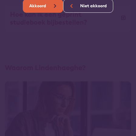
Akkoord
Niet akkoord
Hoe kan ik een geprint
studieboek bijbestellen?
Waarom Lindenhaeghe?