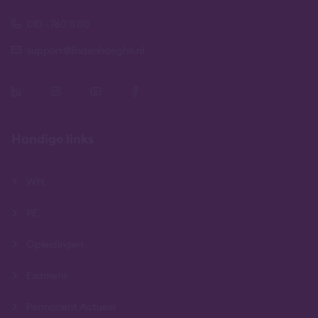
010 - 760 11 00
support@lindenhaeghe.nl
Handige links
Wft
PE
Opleidingen
Examens
Permanent Actueel