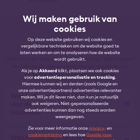
Wij maken gebruik van
cookies
Op deze website gebruiken wij cookies en
vergelijkbare technieken om de website goed te
Veelgestelde vragen
laten werken en om te analyseren hoe de website
Heb je vragen over onze dienstverlening? Geen zorgen!
wordt gebruikt.
We hebben de meest voorkomende vragen en hun
Als je op
Akkoord
klikt, plaatsen we ook cookies
antwoorden voor je op een rijtje gezet:
voor
advertentiepersonalisatie en tracking
.
Hiermee kunnen wij en derden (zoals Google en
onze advertentiepartners) advertenties relevanter
Wat is de moeilijkheidsgraad
maken. Wil je dit liever niet, dan kun je natuurlijk
van de E-learning Wft
ook weigeren. Niet-gepersonaliseerde
advertenties kunnen dan nog steeds worden
Inkomen?
weergegeven.
Zie voor meer informatie onze
privacy-
en
cookieverklaring
en lees hoe
Google jouw
Wat houdt de E-learning