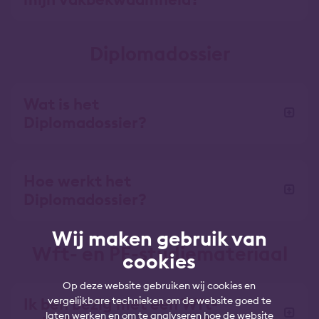
Diplomadossier
Wat is het
Diplomadossier?
Hoe werkt het
Diplomadossier?
Wij maken gebruik van
Wft- en PE-studiemateriaal
cookies
Op deze website gebruiken wij cookies en
Ik ben bezig met een Wft-
vergelijkbare technieken om de website goed te
laten werken en om te analyseren hoe de website