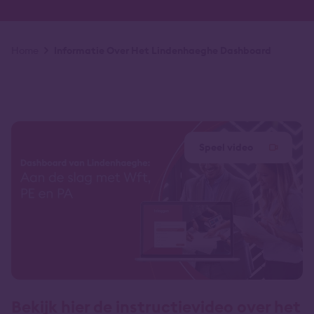
Kruimelpad
Home
Informatie Over Het Lindenhaeghe Dashboard
Speel video
Bekijk hier de instructievideo over het