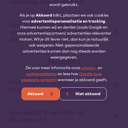
opleiding, hoe nu verder?
wordt gebruikt.
Als je op
Akkoord
klikt, plaatsen we ook cookies
voor
advertentiepersonalisatie en tracking
.
Kan ik al aan de slag met PE-
Hiermee kunnen wij en derden (zoals Google en
studiemateriaal voor de
onze advertentiepartners) advertenties relevanter
nieuwe PE-periode?
maken. Wil je dit liever niet, dan kun je natuurlijk
ook weigeren. Niet-gepersonaliseerde
advertenties kunnen dan nog steeds worden
weergegeven.
Examens
Zie voor meer informatie onze
privacy-
en
cookieverklaring
en lees hoe
Google jouw
gegevens verwerkt
wanneer je akkoord geeft.
Hoe verzilver ik mijn
ongebruikte examencoupon?
Akkoord
Niet akkoord
Hoe bestel ik een Wft- of
PE-examen?