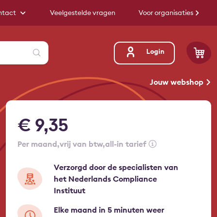
ntact
Veelgestelde vragen
Voor organisaties
Zoeken
Login
Jouw webshop
€ 9,35
per maand
vrij van btw
all-in tarief
Verzorgd door de specialisten van
het Nederlands Compliance
Instituut
Elke maand in 5 minuten weer