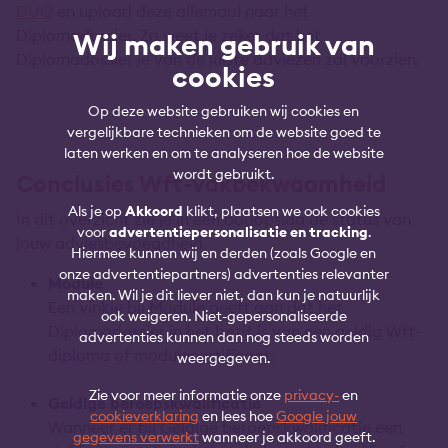
DUO
en upload deze allemaal naar het
Diplomadossier. Zo weet je zeker dat het
Wij maken gebruik van
Diplomadossier je van de juiste adviezen zal voorzien.
cookies
Op deze website gebruiken wij cookies en
vergelijkbare technieken om de website goed te
laten werken en om te analyseren hoe de website
wordt gebruikt.
Conclusies Wft-vakbekwaamheid
Als je op
Akkoord
klikt, plaatsen we ook cookies
In dit overzicht zie je in één oogopslag de status van
voor
advertentiepersonalisatie en tracking
.
jouw adviesbevoegdheid.
Hiermee kunnen wij en derden (zoals Google en
onze advertentiepartners) advertenties relevanter
Module
maken. Wil je dit liever niet, dan kun je natuurlijk
Een vinkje bij Module geeft aan dat het
ook weigeren. Niet-gepersonaliseerde
Diplomadossier in het bezit is van een geldig Wft-
advertenties kunnen dan nog steeds worden
diploma of modulecertificaat.
weergegeven.
Zie voor meer informatie onze
privacy-
en
Geldige beroepskwalificatie
cookieverklaring
en lees hoe
Google jouw
Wanneer er bij Geldige beroepskwalificatie een
gegevens verwerkt
wanneer je akkoord geeft.