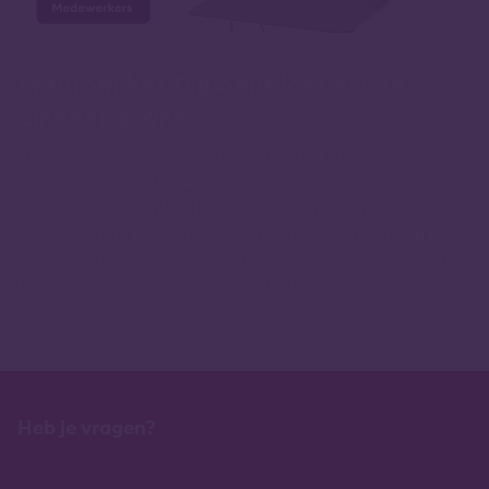
Waarom het Diplomadossier van
Lindenhaeghe?
In deze video leggen we je uit hoe het Diplomadossier
je helpt in je vakbekwaamheid. Door jouw diploma's en
certificaten te uploaden, toon je aan dat je
vakbekwaam bent en kunnen wij jou voorzien van je
persoonlijke to-do's. Zo weet je precies waar je aan toe
bent en wanneer je weer aan de slag moet.
Heb je vragen?