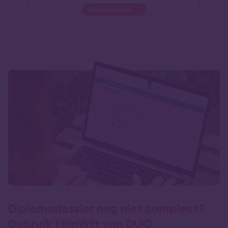
Diplomadossier nog niet compleet?
Gebruik MijnWft van DUO