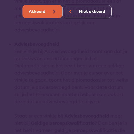
vinkje staat, zijn er in het diplomadossier één of
meerdere documenten aanwezig die tot een
Akkoord
Niet akkoord
geldige beroepskwalificatie leiden. Een geldige
beroepskwalificatie staat gelijk aan
adviesbevoegdheid.
Adviesbevoegdheid
Een vinkje bij Adviesbevoegdheid toont aan dat je
op basis van de certificeringen in het
Diplomadossier in het bezit bent van een geldige
adviesbevoegdheid. Door met je cursor over het
vinkje te gaan, toont het diplomadossier tot welke
datum je adviesbevoegd bent. Voor deze datum
zul je het PE-examen moeten behalen om ook na
deze datum adviesbevoegd te blijven.
Staat er een vinkje bij
Adviesbevoegdheid
maar
niet bij
Geldige beroepskwalificatie
? Dan ben je in
het bezit van een geldige beroepskwalificatie die