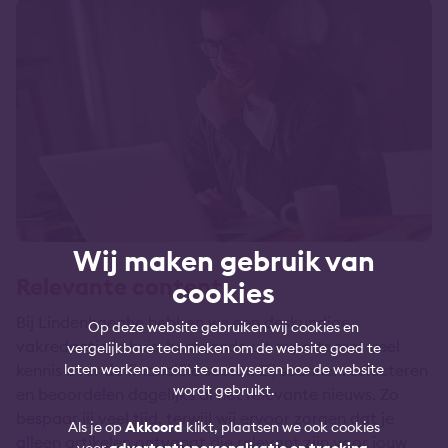
Wij maken gebruik van
Relevante content
cookies
Bij Lindenhaeghe hebben we een deskundige
Op deze website gebruiken wij cookies en
vakredactie in huis, bestaande uit experts met veel
vergelijkbare technieken om de website goed te
laten werken en om te analyseren hoe de website
kennis over de financiële sector. Zij scannen, selecteren
wordt gebruikt.
en beoordelen dagelijks al het relevante nieuws. Zo
bespaar jij veel tijd, terwijl wij ervoor zorgen dat je
Als je op
Akkoord
klikt, plaatsen we ook cookies
alleen artikelen ontvangt die relevant zijn voor jouw
voor
advertentiepersonalisatie en tracking
.