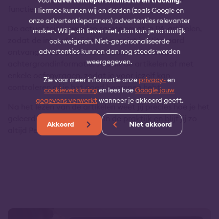
functie.
Hiermee kunnen wij en derden (zoals Google en
onze advertentiepartners) advertenties relevanter
De actualiteiten worden samengevat in PA-artikelen,
maken. Wil je dit liever niet, dan kun je natuurlijk
zodat de inhoud altijd to-the-point is. Uiteraard
ook weigeren. Niet-gepersonaliseerde
advertenties kunnen dan nog steeds worden
ontvang je ook praktische tips en relevante
weergegeven.
achtergrondinformatie. Je sluit de artikelen af met
enkele oefenvragen, zodat je voor jezelf kan
Zie voor meer informatie onze
privacy-
en
controleren of je het goed begrepen hebt.
cookieverklaring
en lees hoe
Google jouw
gegevens verwerkt
wanneer je akkoord geeft.
Na het lezen van de artikelen weet jij precies hoe je het
geleerde moet toepassen in de praktijk en blijf jij zo
Akkoord
Niet akkoord
altijd Permanent Actueel!