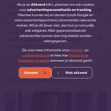
Als je op
Akkoord
klikt, plaatsen we ook cookies
Wat is het verschil met de
voor
advertentiepersonalisatie en tracking
.
reguliere oefenexamens?
Hiermee kunnen wij en derden (zoals Google en
onze advertentiepartners) advertenties relevanter
maken. Wil je dit liever niet, dan kun je natuurlijk
ook weigeren. Niet-gepersonaliseerde
Heb ik aan de extra
advertenties kunnen dan nog steeds worden
oefenexamens voldoende om
weergegeven.
op examen te gaan?
Zie voor meer informatie onze
privacy-
en
cookieverklaring
en lees hoe
Google jouw
gegevens verwerkt
wanneer je akkoord geeft.
Akkoord
Niet akkoord
Waarom Lindenhaeghe?