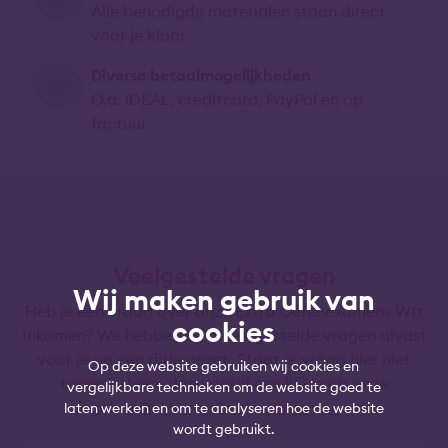
Alle benodigde materialen staan direct
voor je klaar
Diverse betaalmogelijkheden
O.a. iDEAL, creditcard, PayPal en op
factuur
Veelgestelde vragen
Wij maken gebruik van
Heb je een vraag over onze Extra Oefenexamens Wft
cookies
Inkomen? We hebben de meestgestelde vragen alvast
voor je op een rijtje gezet. Staat je vraag hier niet
Op deze website gebruiken wij cookies en
tussen? Neem dan vooral een kijkje op onze
vergelijkbare technieken om de website goed te
uitgebreide
Veelgestelde vragen-pagina
.
laten werken en om te analyseren hoe de website
wordt gebruikt.