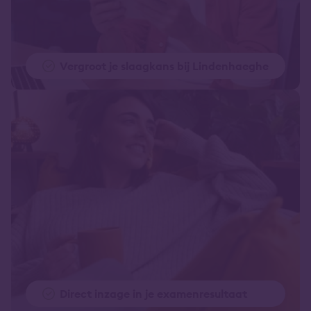
Vergroot je slaagkans bij Lindenhaeghe
Direct inzage in je examenresultaat