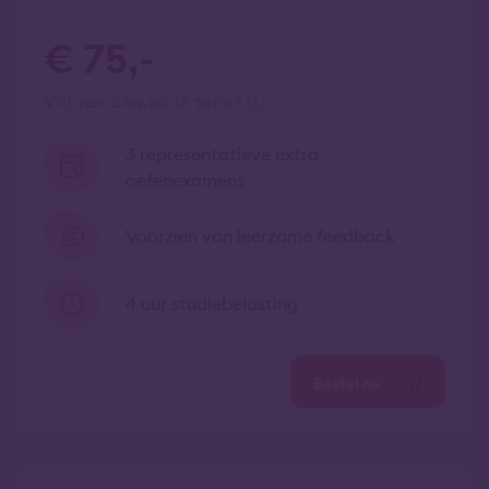
€ 75,-
vrij van btw
all-in tarief
3 representatieve extra
oefenexamens
Voorzien van leerzame feedback
4 uur studiebelasting
Bestel nu