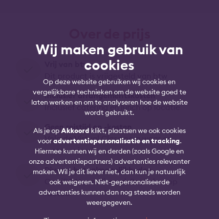
Over de prijs
Wij maken gebruik van
cookies
Vrij van btw
Dit product is vrijgesteld van btw
Op deze website gebruiken wij cookies en
vergelijkbare technieken om de website goed te
Inclusief arrangementskosten
laten werken en om te analyseren hoe de website
Inclusief catering en lunch op locatie
wordt gebruikt.
Geen reistijd en -kosten
Als je op
Akkoord
klikt, plaatsen we ook cookies
Volg de Virtual Classroom waar en
voor
advertentiepersonalisatie en tracking
.
wanneer je wil
Hiermee kunnen wij en derden (zoals Google en
onze advertentiepartners) advertenties relevanter
Diverse betaalmogelijkheden
maken. Wil je dit liever niet, dan kun je natuurlijk
O.a. iDEAL, creditcard, PayPal en op
ook weigeren. Niet-gepersonaliseerde
advertenties kunnen dan nog steeds worden
factuur
weergegeven.