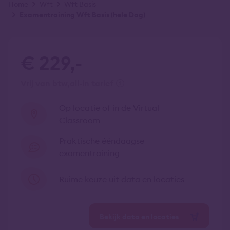
Kruimelpad
Home
Wft
Wft Basis
Examentraining Wft Basis (hele Dag)
€ 229,-
vrij van btw
all-in tarief
Op locatie of in de Virtual
Classroom
Praktische ééndaagse
examentraining
Ruime keuze uit data en locaties
Bekijk data en locaties