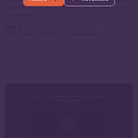
zodat de docent gelijk kan beginnen als iedereen is
aangemeld.
Stap 4
Vul je naam in en klik op ‘Nu deelnemen’.