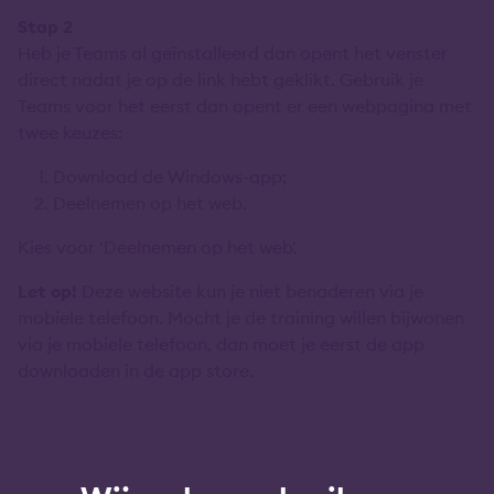
Stap 2
Heb je Teams al geïnstalleerd dan opent het venster
direct nadat je op de link hebt geklikt. Gebruik je
Teams voor het eerst dan opent er een webpagina met
twee keuzes:
Download de Windows-app;
Deelnemen op het web.
Kies voor ‘Deelnemen op het web'.
Let op!
Deze website kun je niet benaderen via je
mobiele telefoon. Mocht je de training willen bijwonen
via je mobiele telefoon, dan moet je eerst de app
downloaden in de app store.