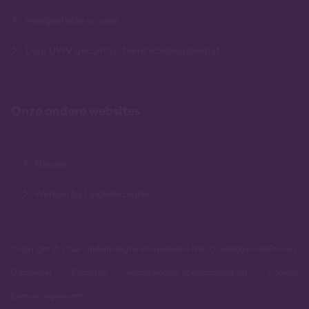
Veelgestelde vragen
Door UWV gecontracteerd scholingsbedrijf
Onze andere websites
Nieuws
Werken bij Lindenhaeghe
Copyright © 2026 Lindenhaeghe
Voorwaarden NRTO
Gedragscode
Privacy
Disclaimer
Klachten
Verantwoorde openbaarmaking
Cookies
Examenreglement