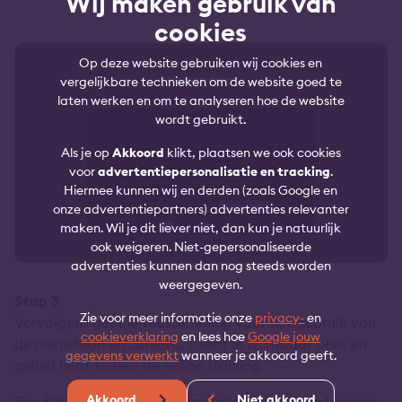
Wij maken gebruik van
cookies
Op deze website gebruiken wij cookies en
vergelijkbare technieken om de website goed te
laten werken en om te analyseren hoe de website
wordt gebruikt.
Als je op
Akkoord
klikt, plaatsen we ook cookies
voor
advertentiepersonalisatie en tracking
.
Hiermee kunnen wij en derden (zoals Google en
onze advertentiepartners) advertenties relevanter
maken. Wil je dit liever niet, dan kun je natuurlijk
ook weigeren. Niet-gepersonaliseerde
advertenties kunnen dan nog steeds worden
weergegeven.
Stap 3
Zie voor meer informatie onze
privacy-
en
Vervolgens geef je toestemming voor het gebruik van
cookieverklaring
en lees hoe
Google jouw
de microfoon en camera, zodat je zichtbaar bent en
gegevens verwerkt
wanneer je akkoord geeft.
geluid hebt tijdens de online training.
Akkoord
Niet akkoord
Tip: Zet je microfoon uit aan het begin van de training