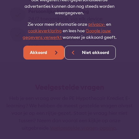
advertenties kunnen dan nog steeds worden
Persoonlijke leeromgeving
weergegeven.
24/7 toegankelijk via elk device
Zie voor meer informatie onze
privacy-
en
Diverse betaalmogelijkheden
cookieverklaring
en lees hoe
Google jouw
gegevens verwerkt
wanneer je akkoord geeft.
O.a. iDEAL, creditcard, PayPal en op
factuur
Akkoord
Niet akkoord
Veelgestelde vragen
Heb je een vraag over de PE Hypothecair Krediet E-
learning? We hebben de meest gestelde vragen alvast
voor je op een rijtje gezet. Staat je vraag hier niet
tussen? Neem dan vooral een kijkje op onze
uitgebreide
Veelgestelde vragen-pagina
.