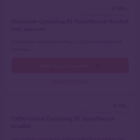
€ 394,-
vrij van btw
all-in tarief
Klassikale Opleiding PE Hypothecair Krediet
incl. examen
Klassikale examentraining inclusief aansluitend
examen.
Bekijk data en locaties
Meer informatie
€ 139,-
vrij van btw
all-in tarief
100% Online Opleiding PE Hypothecair
Krediet
Het meest complete online opleidingspakket ter