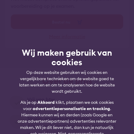
voorbereiding op je examen.
Bestel nu
Meer informatie
Wij maken gebruik van
cookies
Op deze website gebruiken wij cookies en
Over de prijs
vergelijkbare technieken om de website goed te
laten werken en om te analyseren hoe de website
wordt gebruikt.
Vrij van btw
Als je op
Akkoord
klikt, plaatsen we ook cookies
Dit product is vrijgesteld van btw
voor
advertentiepersonalisatie en tracking
.
Hiermee kunnen wij en derden (zoals Google en
Studie- en oefenmaterialen
onze advertentiepartners) advertenties relevanter
Alle benodigde materialen staan direct
maken. Wil je dit liever niet, dan kun je natuurlijk
voor je klaar
ook weigeren. Niet-gepersonaliseerde