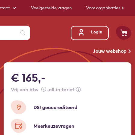
ntact
Veelgestelde vragen
Voor organisaties
Zoeken
Login
Jouw webshop
€ 165,-
vrij van btw
all-in tarief
DSI geaccrediteerd
Meerkeuzevragen