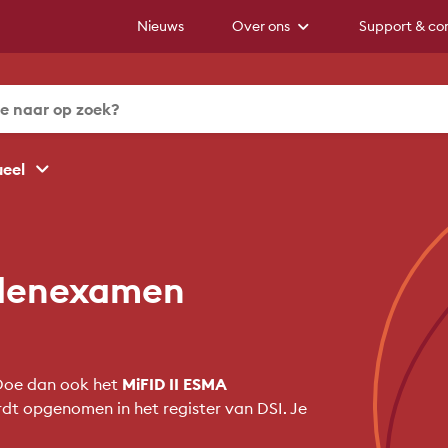
Nieuws
Over ons
Support & co
ueel
edenexamen
 Doe dan ook het
MiFID II ESMA
dt opgenomen in het register van DSI. Je