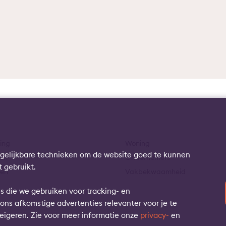
ing
Woning
gelijkbare technieken om de website goed te kunnen
en
Ondernemers
 gebruikt.
oen
Vakbekwaamheid
es die we gebruiken voor tracking- en
ons afkomstige advertenties relevanter voor je te
 weigeren. Zie voor meer informatie onze
privacy-
en