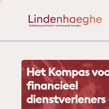
Skip
to
content
Het Kompas voo
financieel
dienstverleners