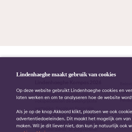
Lindenhaeghe maakt gebruik van cookies
Lindenhaeghe Kompas 2026
Belast
Op deze website gebruikt Lindenhaeghe cookies en ver
Inkom
Traditiegetrouw vatten onze
laten werken en om te analyseren hoe de website wordt
Pensi
vakspecialisten de belangrijkste
wettelijke, fiscale en financiële
Als je op de knop Akkoord klikt, plaatsen we ook cooki
wijzigingen voor je samen in het
advertentiedoeleinden. Dit maakt het mogelijk om van 
Lindenhaeghe Kompas. Zo ben jij als
maken. Wil je dit liever niet, dan kun je natuurlijk ook
financieel dienst- of zorgverlener